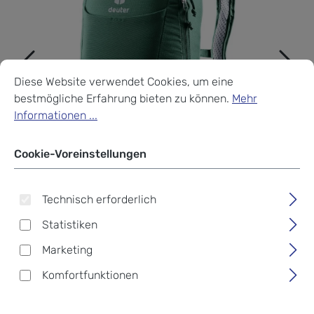
Cookie-Voreinstellungen
Diese Website verwendet Cookies, um eine bestmögliche Erf
Diese Website verwendet Cookies, um eine
bestmögliche Erfahrung bieten zu können.
Mehr
Informationen ...
Cookie-Voreinstellungen
Technisch erforderlich
Statistiken
Marketing
Komfortfunktionen
Deuter Junior Bike Kinder