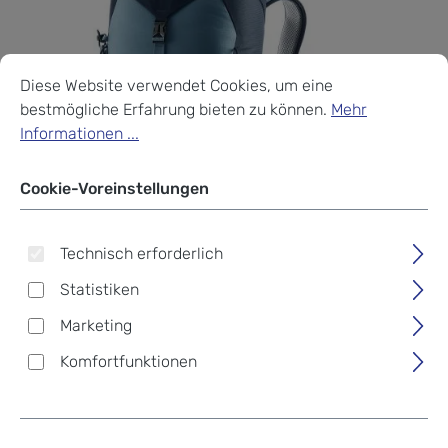
Cookie-Voreinstellungen
Diese Website verwendet Cookies, um eine bestmögliche Erf
Diese Website verwendet Cookies, um eine
bestmögliche Erfahrung bieten zu können.
Mehr
Informationen ...
Cookie-Voreinstellungen
Technisch erforderlich
Statistiken
Marketing
Komfortfunktionen
Deuter AC Lite 30