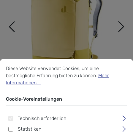
Cookie-Voreinstellungen
Diese Website verwendet Cookies, um eine bestmögliche Erf
Diese Website verwendet Cookies, um eine
bestmögliche Erfahrung bieten zu können.
Mehr
Informationen ...
Cookie-Voreinstellungen
Technisch erforderlich
Deuter Utilion 34+5
Statistiken