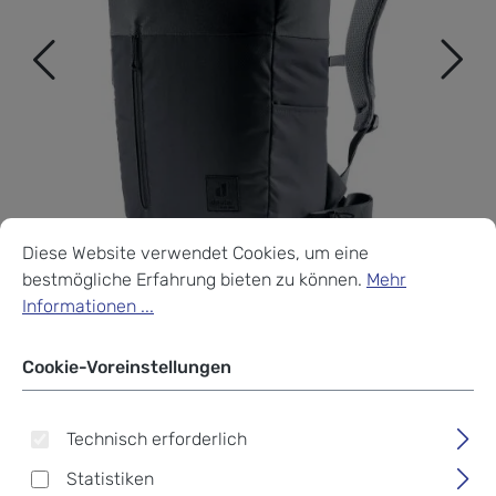
Cookie-Voreinstellungen
Diese Website verwendet Cookies, um eine bestmögliche Erf
Diese Website verwendet Cookies, um eine
bestmögliche Erfahrung bieten zu können.
Mehr
Informationen ...
Cookie-Voreinstellungen
Deuter UP Stockholm
Technisch erforderlich
Lifestyle Rucksack black
Statistiken