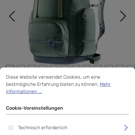
Cookie-Voreinstellungen
Diese Website verwendet Cookies, um eine bestmögliche Erf
Diese Website verwendet Cookies, um eine
bestmögliche Erfahrung bieten zu können.
Mehr
Informationen ...
Cookie-Voreinstellungen
Deuter School Scula
Schulrucksack ivy-khaki
Technisch erforderlich