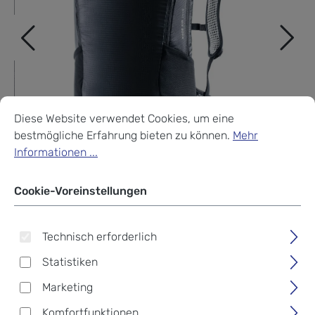
Cookie-Voreinstellungen
Diese Website verwendet Cookies, um eine bestmögliche Erf
Diese Website verwendet Cookies, um eine
bestmögliche Erfahrung bieten zu können.
Mehr
Informationen ...
Cookie-Voreinstellungen
Technisch erforderlich
Statistiken
Deuter Race Air 14+3
Marketing
Fahrradrucksack black
Komfortfunktionen