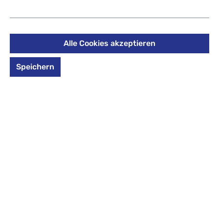
19,20 €
%
24,00 €
(20% gespart)
Preise inkl. MwSt. zzgl. Versandkosten
Alle Cookies akzeptieren
auswählen
Design
Speichern
Design auswählen
arctic-clay
ashrose-ink
blush-chestnu
blush-teal
clay-marine
currant-arctic
deepsea dots
graphite-redwood
grove ripple-g