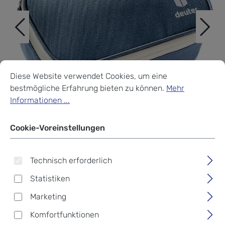
Cookie-Voreinstellungen
Diese Website verwendet Cookies, um eine bestmögliche Erf
Diese Website verwendet Cookies, um eine
bestmögliche Erfahrung bieten zu können.
Mehr
Informationen ...
Cookie-Voreinstellungen
Technisch erforderlich
Statistiken
Deuter Pencil Case
Marketing
Mäppchen marine-bone
Komfortfunktionen