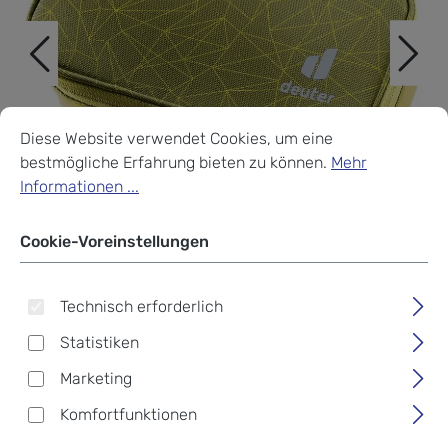
Cookie-Voreinstellungen
Diese Website verwendet Cookies, um eine bestmögliche Erf
Diese Website verwendet Cookies, um eine
bestmögliche Erfahrung bieten zu können.
Mehr
Informationen ...
Cookie-Voreinstellungen
Technisch erforderlich
Statistiken
Deuter Pencil Case
Marketing
Mäppchen cactus-linden
Komfortfunktionen