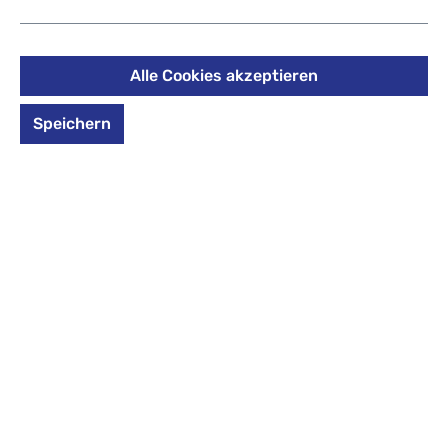
19,20 €
%
24,00 €
(20% gespart)
Preise inkl. MwSt. zzgl. Versandkosten
Alle Cookies akzeptieren
auswählen
Design
Speichern
Design auswählen
arctic-clay
ashrose-ink
blush-chestnu
blush-teal
clay-marine
currant-arctic
deepsea dots
graphite-redwood
grove ripple-g