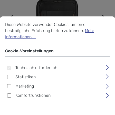
Cookie-Voreinstellungen
Diese Website verwendet Cookies, um eine bestmögliche Erf
Diese Website verwendet Cookies, um eine
bestmögliche Erfahrung bieten zu können.
Mehr
Informationen ...
Cookie-Voreinstellungen
Technisch erforderlich
Statistiken
Marketing
Komfortfunktionen
Briggs & Riley ZDX
Dieser Exklusiv-
Large Expandable
Artikel nimmt nicht