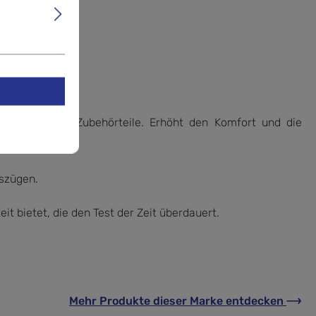
.
rung kleinerer Zubehörteile. Erhöht den Komfort und die
sszügen.
 bietet, die den Test der Zeit überdauert.
Mehr Produkte
dieser Marke
entdecken