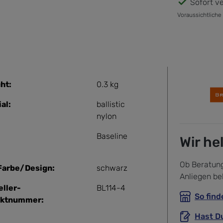
Sofort ve
Voraussichtliche
ht:
0.3 kg
al:
ballistic
nylon
Baseline
Wir he
Ob Beratung
Farbe/Design:
schwarz
Anliegen be
eller-
BL114-4
So find
uktnummer:
Hast D