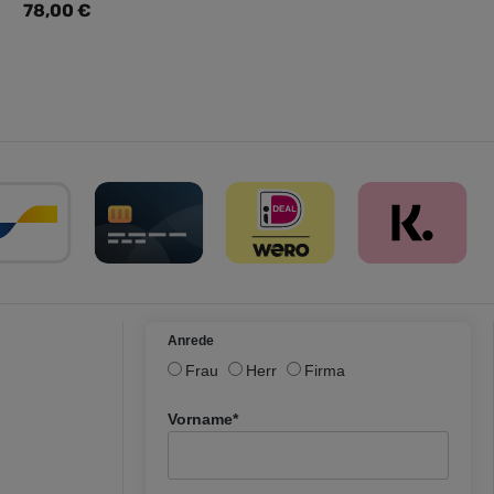
Regulärer Preis:
78,00 €
Anrede
Frau
Herr
Firma
Vorname*