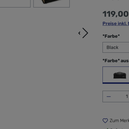
119,00
Preise inkl
aus
*Farbe*
*Farbe* au
Bla
Produkt 
Zum Merk