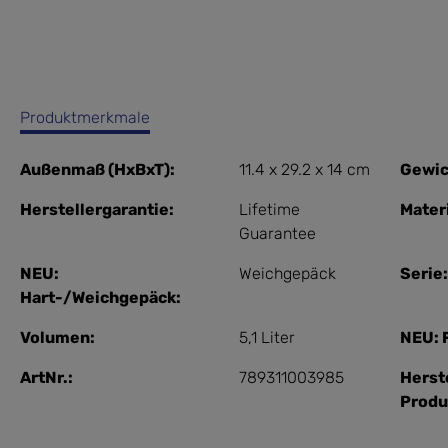
Produktmerkmale
Außenmaß (HxBxT):
11.4 x 29.2 x 14 cm
Gewic
Herstellergarantie:
Lifetime
Materi
Guarantee
NEU:
Weichgepäck
Serie:
Hart-/Weichgepäck:
Volumen:
5,1 Liter
NEU: 
ArtNr.:
789311003985
Herst
Prod