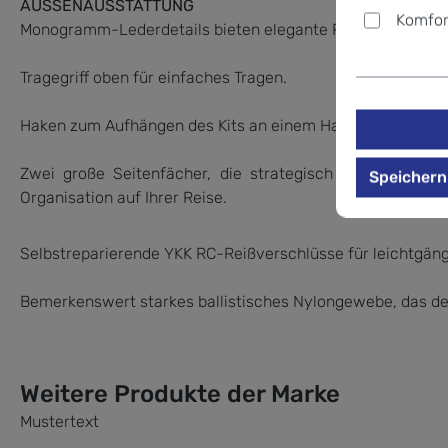
AUSSENAUSSTATTUNG
Komfor
Monogramm-Lederdetails bieten elegante Personalisierung 
Tragegriff oben für einfaches Tragen.
Haken zum Aufhängen des Kits an einem Handtuch oder eine
Zwei große Seitenfächer, die strategisch platziert sin
Speichern
Organisation auf Ihrer Reise.
Selbstreparierende YKK RC-Reißverschlüsse für leichtgän
Bemerkenswert starkes ballistisches Nylongewebe, das dem
Weitere Produkte der Marke
Mustertext