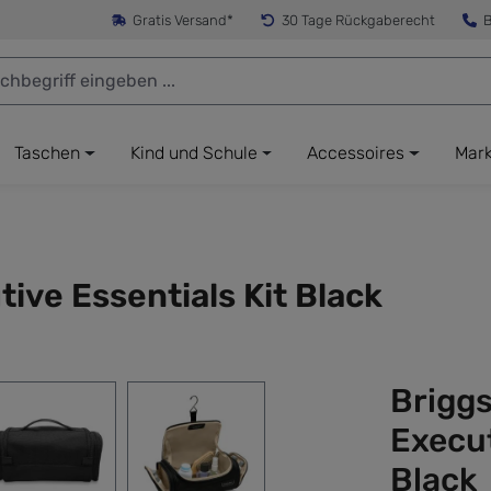
Gratis Versand*
30 Tage Rückgaberecht
B
Taschen
Kind und Schule
Accessoires
Mar
tive Essentials Kit Black
Briggs
Execut
Black