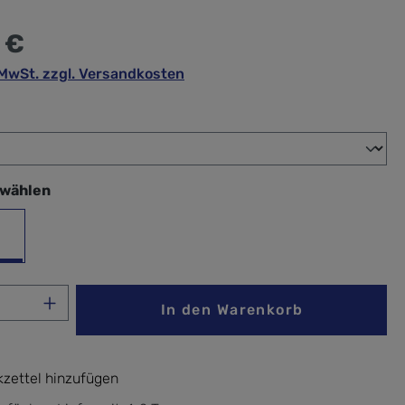
 €
. MwSt. zzgl. Versandkosten
wählen
swählen
ck
Anzahl: Gib den gewünschten Wert ein ode
In den Warenkorb
zettel hinzufügen