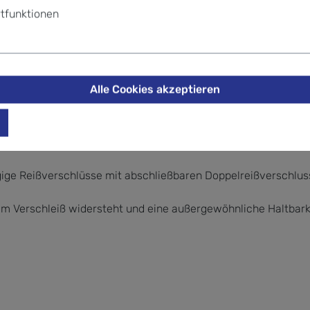
tfunktionen
und sofortige Produktidentifikation.
r Duschstange für bequemen Zugriff auf Ihre Toilettenartikel
Alle Cookies akzeptieren
d, um den Platz optimal zu nutzen, ideal für die Aufbewah
gige Reißverschlüsse mit abschließbaren Doppelreißverschlu
 Verschleiß widersteht und eine außergewöhnliche Haltbarkeit