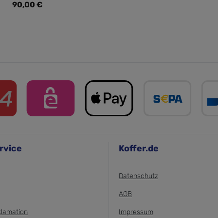
Regulärer Preis:
90,00 €
rvice
Koffer.de
Datenschutz
AGB
klamation
Impressum