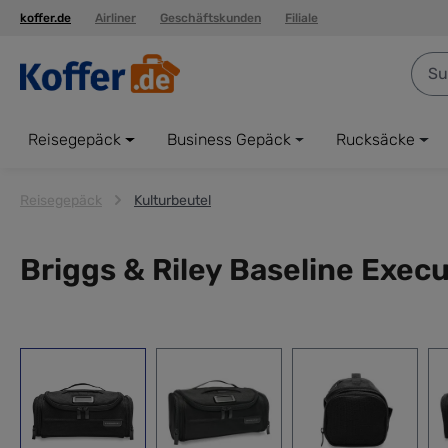
koffer.de
Airliner
Geschäftskunden
Filiale
springen
Zur Hauptnavigation springen
Reisegepäck
Business Gepäck
Rucksäcke
Reisegepäck
Kulturbeutel
Briggs & Riley Baseline Execu