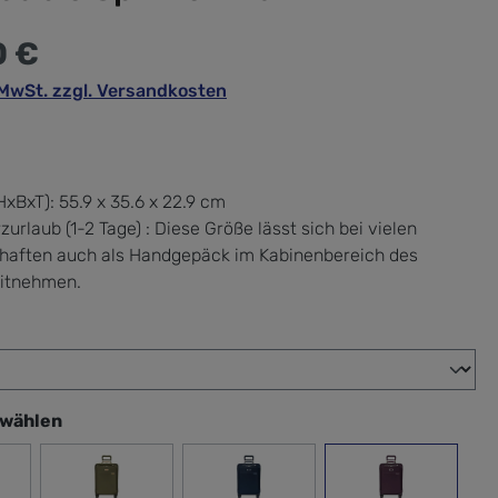
0 €
. MwSt. zzgl. Versandkosten
xBxT):
55.9 x 35.6 x 22.9 cm
zurlaub (1-2 Tage) : Diese Größe lässt sich bei vielen
chaften auch als Handgepäck im Kabinenbereich des
itnehmen.
wählen
swählen
ck
Olive
navy
plum