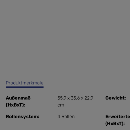
Produktmerkmale
Außenmaß
55.9 x 35.6 x 22.9
Gewicht:
(HxBxT):
cm
Rollensystem:
4 Rollen
Erweitert
(HxBxT):