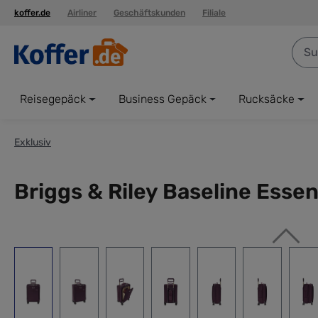
koffer.de
Airliner
Geschäftskunden
Filiale
springen
Zur Hauptnavigation springen
Reisegepäck
Business Gepäck
Rucksäcke
Exklusiv
Briggs & Riley Baseline Esse