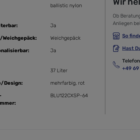
Wir he
ballistic nylon
Ob Beratung
Anliegen be
terbar:
Ja
So find
-/Weichgepäck:
Weichgepäck
Hast D
nalisierbar:
Ja
Telefo
+49 69
37 Liter
e/Design:
mehrfarbig
, rot
-
BLU122CXSP-64
ummer: