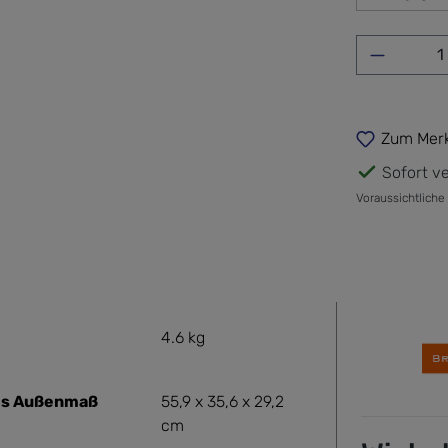
Produkt 
Zum Merk
Sofort ve
Voraussichtliche
4.6 kg
es Außenmaß
55,9 x 35,6 x 29,2
cm