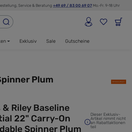
estellung, Service & Beratung
+49 69 / 83 00 69 07
Mo.-Fr. 9-18 Uhr
ken
Exklusiv
Sale
Gutscheine
Spinner Plum
 & Riley Baseline
Dieser Exklusiv-
ial 22" Carry-On
Artikel nimmt nicht
an Rabattaktionen
dable Spinner Plum
teil