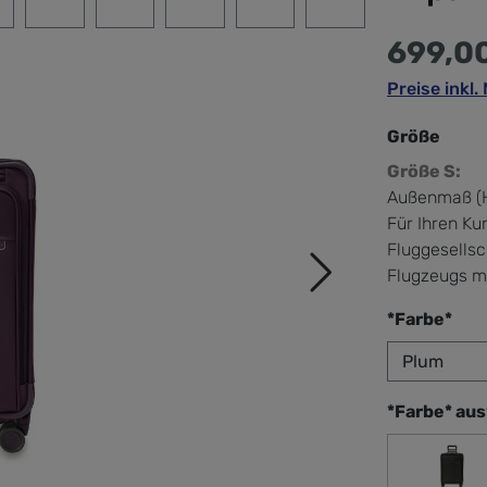
699,0
Preise inkl
Größe
Größe S:
Außenmaß (H
Für Ihren Kur
Fluggesells
Flugzeugs m
aus
*Farbe*
*Farbe* au
Bla