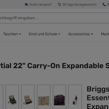
Gratis Versand*
30 Tage Rückgaberecht
B
Taschen
Kind und Schule
Accessoires
Mar
ntial 22" Carry-On Expandable 
Briggs
Essent
Expan