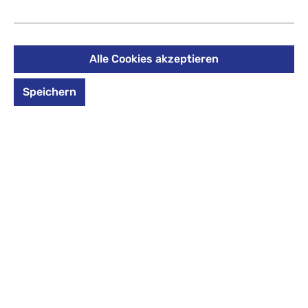
France Blue / Navy Blue
230,00 €
Alle Cookies akzeptieren
Preise inkl. MwSt. zzgl. Versandkosten
Speichern
auswählen
*Farbe*
*Farbe* auswählen
Air France Blue / Navy Blue
Ginger
Rot
Produkt Anzahl: Gib den gewünschten Wert 
In den Warenkorb