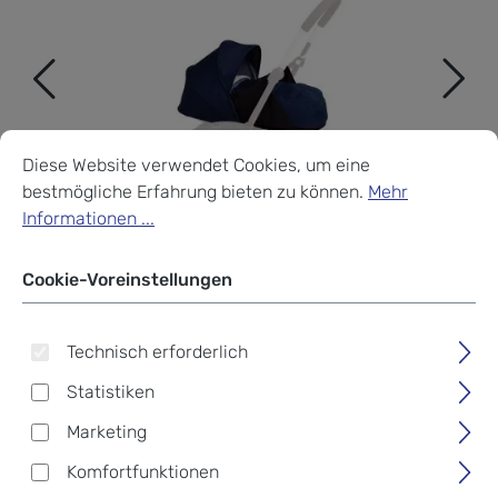
Cookie-Voreinstellungen
Diese Website verwendet Cookies, um eine bestmögliche Erf
Diese Website verwendet Cookies, um eine
bestmögliche Erfahrung bieten zu können.
Mehr
Informationen ...
Cookie-Voreinstellungen
Technisch erforderlich
Statistiken
Marketing
Babyzen Yoyo 0+
Komfortfunktionen
Neugeborenen-Set Air