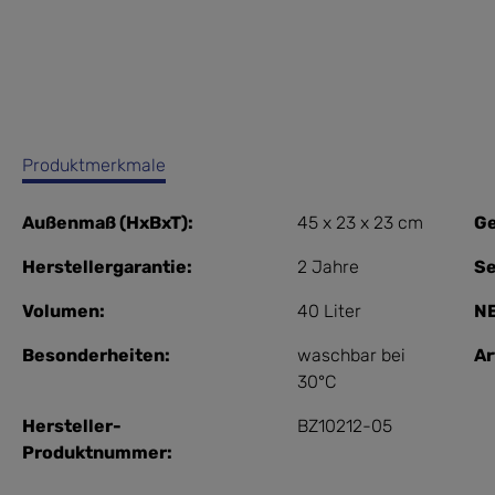
Produktmerkmale
Außenmaß (HxBxT):
45 x 23 x 23 cm
Ge
Herstellergarantie:
2 Jahre
Se
Volumen:
40 Liter
NE
Besonderheiten:
waschbar bei
Ar
30°C
Hersteller-
BZ10212-05
Produktnummer: