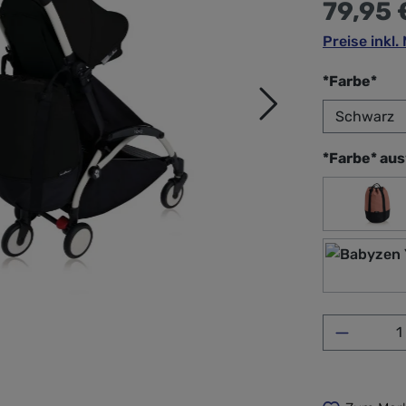
79,95 
Preise inkl
aus
*Farbe*
*Farbe* au
Gin
gra
Produkt 