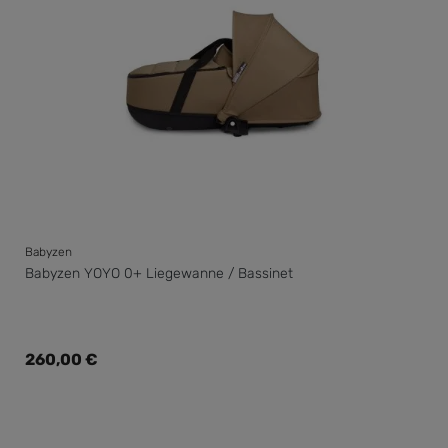
Babyzen
Babyzen YOYO 0+ Liegewanne / Bassinet
Regulärer Preis:
260,00 €