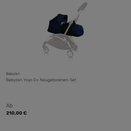
Babyzen
Babyzen Yoyo 0+ Neugeborenen-Set
Regulärer Preis:
Ab
210,00 €