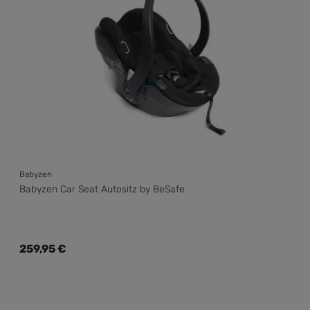
Babyzen
Babyzen Car Seat Autositz by BeSafe
Regulärer Preis:
259,95 €