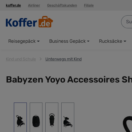
koffer.de
Airliner
Geschäftskunden
Filiale
springen
Zur Hauptnavigation springen
Reisegepäck
Business Gepäck
Rucksäcke
Kind und Schule
Unterwegs mit Kind
Babyzen Yoyo Accessoires S