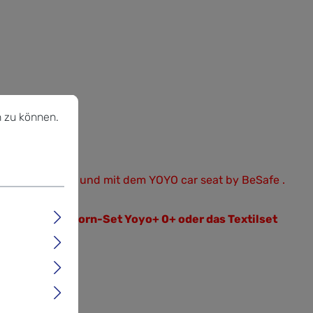
u können.
Mehr Informationen ...
 zu können.
onen an: 0+, 6+ und mit dem YOYO car seat by BeSafe .
oyo+. Das Newborn-Set Yoyo+ 0+ oder das Textilset
ben werden.