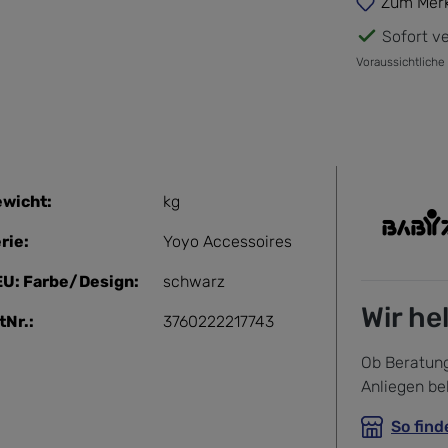
Zum Merk
Sofort ve
Voraussichtliche
wicht:
kg
rie:
Yoyo Accessoires
U: Farbe/Design:
schwarz
Wir he
tNr.:
3760222217743
Ob Beratung
Anliegen be
So find