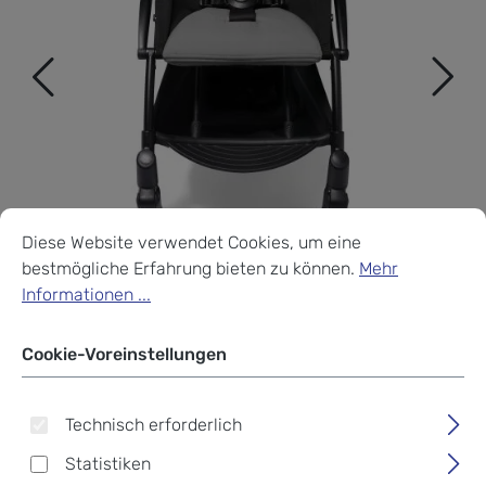
Cookie-Voreinstellungen
Diese Website verwendet Cookies, um eine bestmögliche Erf
Diese Website verwendet Cookies, um eine
bestmögliche Erfahrung bieten zu können.
Mehr
Informationen ...
Cookie-Voreinstellungen
Technisch erforderlich
Babyzen YOYO²
Statistiken
Kinderwagen Gestell