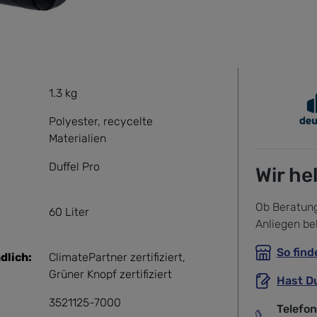
1.3 kg
Polyester
, recycelte
Materialien
Duffel Pro
Wir he
Ob Beratung
60 Liter
Anliegen be
So find
dlich:
ClimatePartner zertifiziert
,
Grüner Knopf zertifiziert
Hast D
3521125-7000
Telefo