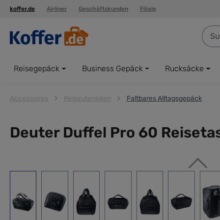
koffer.de
Airliner
Geschäftskunden
Filiale
springen
Zur Hauptnavigation springen
Reisegepäck
Business Gepäck
Rucksäcke
Accessoires
Reiseutensilien
Faltbares Alltagsgepäck
Deuter Duffel Pro 60 Reiseta