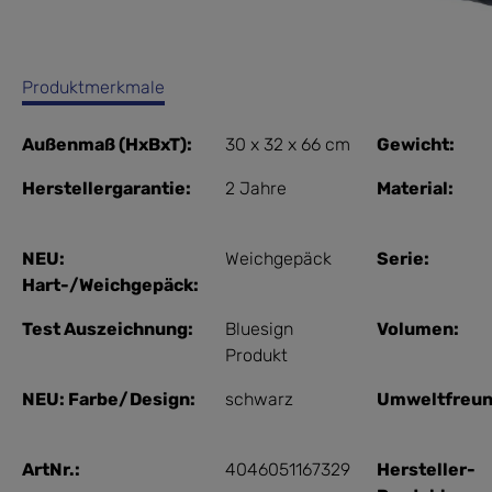
Produktmerkmale
Außenmaß (HxBxT):
30 x 32 x 66 cm
Gewicht:
Herstellergarantie:
2 Jahre
Material:
NEU:
Weichgepäck
Serie:
Hart-/Weichgepäck:
Test Auszeichnung:
Bluesign
Volumen:
Produkt
NEU: Farbe/Design:
schwarz
Umweltfreun
ArtNr.:
4046051167329
Hersteller-