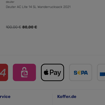
deuter
Deuter AC Lite 14 SL Wanderrucksack 2021
Verkaufspreis:
100,00 €
80,00 €
Regulärer Preis:
rvice
Koffer.de