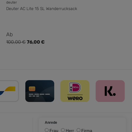
deuter
Deuter AC Lite 15 SL Wanderrucksack
Verkaufspreis:
Ab
100,00 €
76,00 €
Regulärer Preis:
Anrede
Frau
Herr
Firma