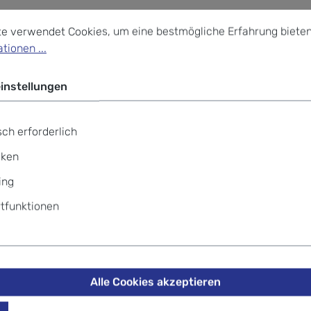
stellungen
verwendet Cookies, um eine bestmögliche Erfahrung bieten z
te verwendet Cookies, um eine bestmögliche Erfahrung bieten
tionen ...
instellungen
ch erforderlich
e
iken
ing
tfunktionen
Alle Cookies akzeptieren