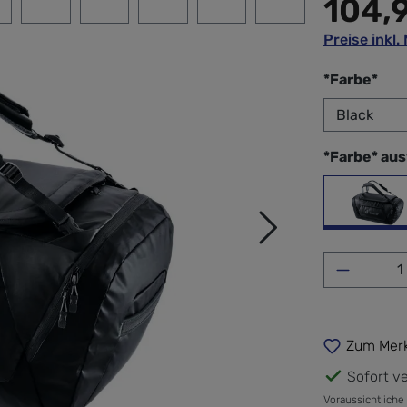
104,
Preise inkl
aus
*Farbe*
*Farbe* au
Bla
Produkt 
Zum Merk
Sofort ve
Voraussichtliche