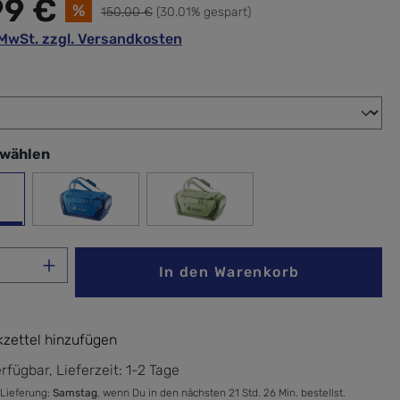
99 €
%
150,00 €
(30.01% gespart)
. MwSt. zzgl. Versandkosten
wählen
swählen
ck
Neptune-Nightblue
mineral-grove
Anzahl: Gib den gewünschten Wert ein ode
In den Warenkorb
zettel hinzufügen
rfügbar, Lieferzeit: 1-2 Tage
 Lieferung:
Samstag
, wenn Du in den nächsten 21 Std. 26 Min. bestellst.