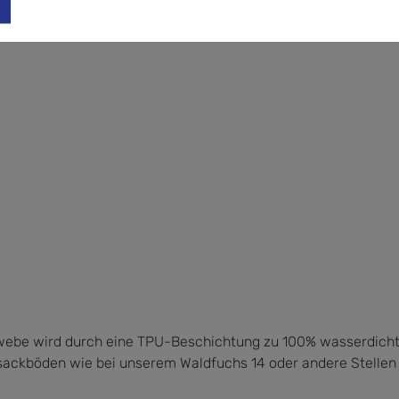
webe wird durch eine TPU-Beschichtung zu 100% wasserdicht 
cksackböden wie bei unserem Waldfuchs 14 oder andere Stelle