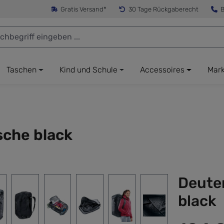
Gratis Versand*
30 Tage Rückgaberecht
B
Taschen
Kind und Schule
Accessoires
Mar
sche black
Deuter
black