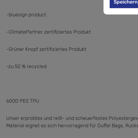
Speichern
-bluesign product
-ClimatePartner zertifiziertes Produkt
-Grüner Knopf zertifiziertes Produkt
-zu 50 % recycled
600D PES TPU
Unser erprobtes und reiß- und scheuerfestes Polyesterge
Material eignet es sich hervorragend für Duffel Bags, Ru