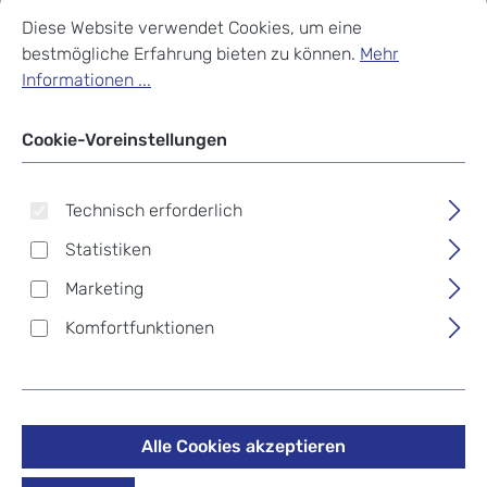
Cookie-Voreinstellungen
Diese Website verwendet Cookies, um eine bestmögliche Erf
Diese Website verwendet Cookies, um eine
bestmögliche Erfahrung bieten zu können.
Mehr
Informationen ...
Cookie-Voreinstellungen
Technisch erforderlich
Statistiken
Marketing
Komfortfunktionen
Windrose MERINO MODA
Alle Cookies akzeptieren
Charmbox Schwarz