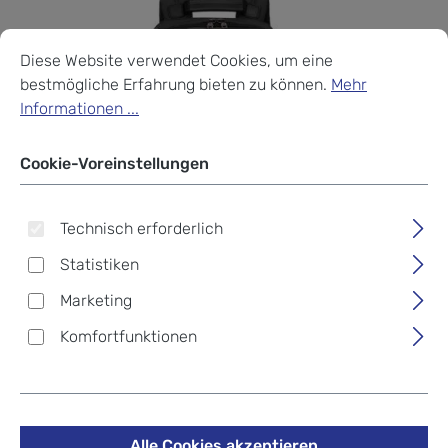
Cookie-Voreinstellungen
Diese Website verwendet Cookies, um eine bestmögliche Erf
Diese Website verwendet Cookies, um eine
bestmögliche Erfahrung bieten zu können.
Mehr
Informationen ...
Cookie-Voreinstellungen
Technisch erforderlich
Statistiken
Marketing
Komfortfunktionen
Tumi Alpha 3 Slim
Alle Cookies akzeptieren