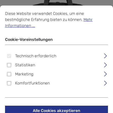
Cookie-Voreinstellungen
Diese Website verwendet Cookies, um eine bestmögliche Erf
Diese Website verwendet Cookies, um eine
bestmögliche Erfahrung bieten zu können.
Mehr
Informationen ...
Cookie-Voreinstellungen
Technisch erforderlich
Statistiken
Marketing
Komfortfunktionen
Travelite Skaii Weekender /
Rucksack Gipfelgrau
Alle Cookies akzeptieren