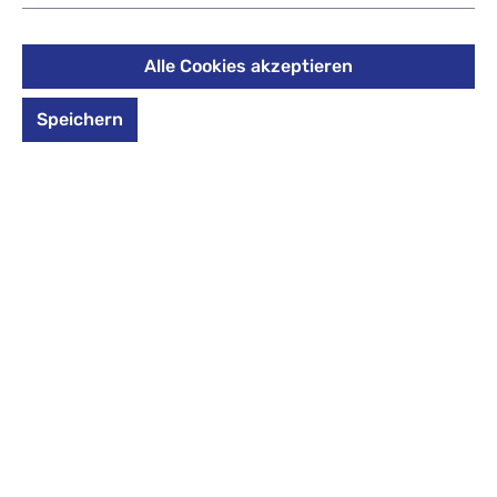
399,95 €
Alle Cookies akzeptieren
Inhalt:
1 Set
Preise inkl. MwSt. zzgl. Versandkosten
Speichern
Größe
Größe M:
Außenmaß (HxBxT):
67 x 47 x 26 cm
Vielen Reisenden genügt diese Größe für eine etwa 1-
wöchige Reise.
auswählen
*Farbe*
*Farbe* auswählen
Silber
schwarz