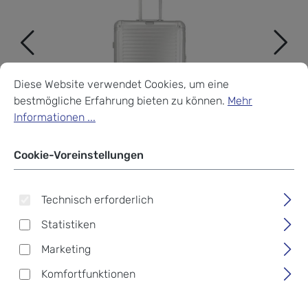
Cookie-Voreinstellungen
Diese Website verwendet Cookies, um eine bestmögliche Erf
Diese Website verwendet Cookies, um eine
bestmögliche Erfahrung bieten zu können.
Mehr
Informationen ...
Cookie-Voreinstellungen
Technisch erforderlich
Statistiken
Marketing
Travelite Next Trolley M 4-
Komfortfunktionen
Rad Silber