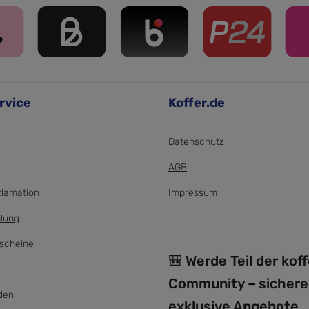
rvice
Koffer.de
Datenschutz
AGB
klamation
Impressum
lung
scheine
🎒 Werde Teil der kof
Community – sichere
den
exklusive Angebote,