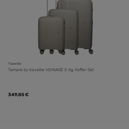
Travelite
Tamaris by travelite VOYAAGE 3-tlg. Koffer-Set
Regulärer Preis:
349,85 €