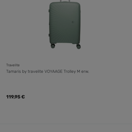
Travelite
Tamaris by travelite VOYAAGE Trolley M erw.
Regulärer Preis:
119,95 €