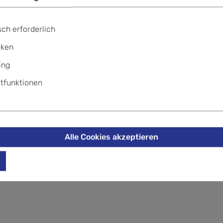
tasche problemlos über jeden Untergrund. Kick Off – gemacht 
ch erforderlich
iken
ing
tfunktionen
Alle Cookies akzeptieren