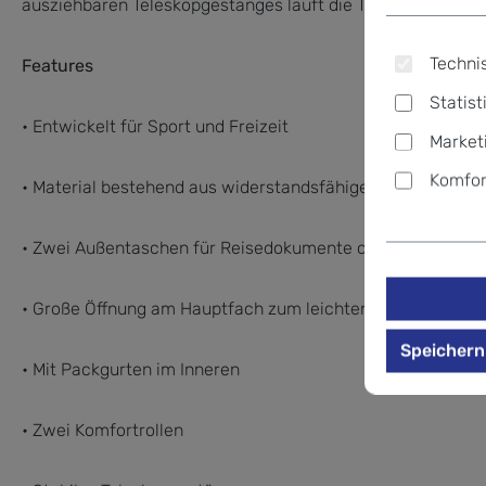
ausziehbaren Teleskopgestänges läuft die Trolley Freizeit
Technis
Features
Statist
• Entwickelt für Sport und Freizeit
Market
Komfor
• Material bestehend aus widerstandsfähigem Polyester
• Zwei Außentaschen für Reisedokumente oder Unterlagen
• Große Öffnung am Hauptfach zum leichten Bepacken
Speichern
• Mit Packgurten im Inneren
• Zwei Komfortrollen