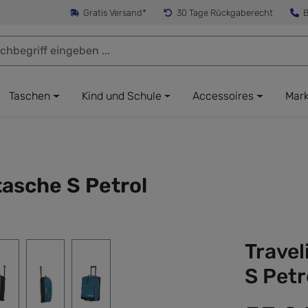
Gratis Versand*
30 Tage Rückgaberecht
B
Taschen
Kind und Schule
Accessoires
Mar
tasche S Petrol
Travel
S Petr