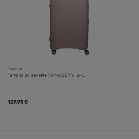
Travelite
Tamaris by travelite VOYAAGE Trolley L
Regulärer Preis:
129,95 €