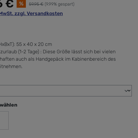
6 €
%
59,95 €
(9.99% gespart)
. MwSt. zzgl. Versandkosten
xBxT):
55 x 40 x 20 cm
zurlaub (1-2 Tage) : Diese Größe lässt sich bei vielen
chaften auch als Handgepäck im Kabinenbereich des
itnehmen.
wählen
swählen
razit