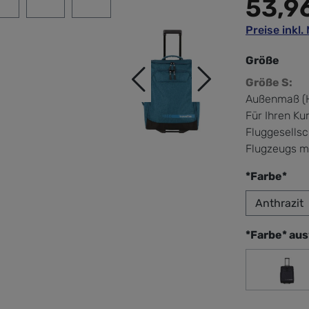
53,9
Preise inkl
Größe
Größe S:
Außenmaß (H
Für Ihren Kur
Fluggesells
Flugzeugs m
aus
*Farbe*
*Farbe* au
Anth