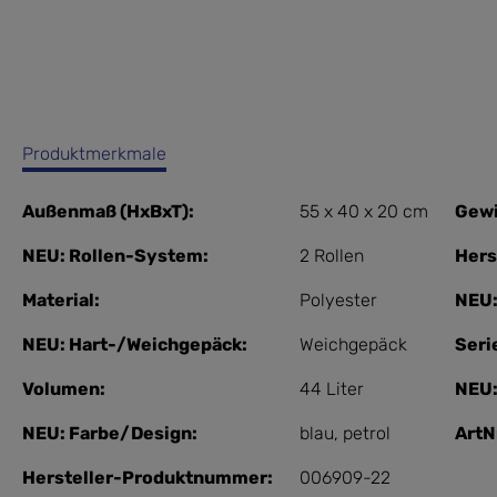
Produktmerkmale
Außenmaß (HxBxT):
55 x 40 x 20 cm
Gewi
NEU: Rollen-System:
2 Rollen
Hers
Material:
Polyester
NEU:
NEU: Hart-/Weichgepäck:
Weichgepäck
Seri
Volumen:
44 Liter
NEU:
NEU: Farbe/Design:
blau
, petrol
ArtNr
Hersteller-Produktnummer:
006909-22