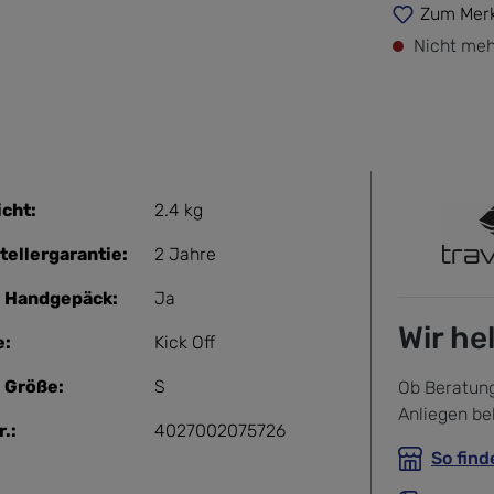
Zum Merk
Nicht meh
cht:
2.4 kg
tellergarantie:
2 Jahre
 Handgepäck:
Ja
Wir he
e:
Kick Off
 Größe:
S
Ob Beratung
Anliegen be
.:
4027002075726
So find