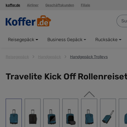
koffer.de
Airliner
Geschäftskunden
Filiale
springen
Zur Hauptnavigation springen
Reisegepäck
Business Gepäck
Rucksäcke
Reisegepäck
Handgepäck
Handgepäck Trolleys
Travelite Kick Off Rollenreise