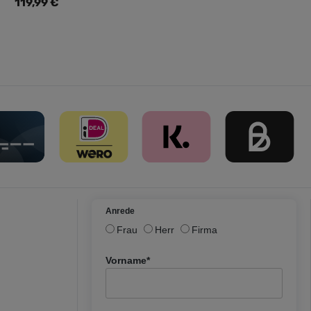
Regulärer Preis:
119,99 €
Anrede
Frau
Herr
Firma
Vorname*