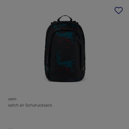
Produktgalerie überspringen
satch
satch air Schulrucksack