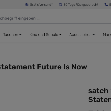
Gratis Versand*
30 Tage Rückgaberecht
B
Taschen
Kind und Schule
Accessoires
Mar
tatement Future Is Now
satch
State