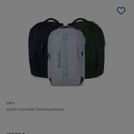
satch
satch con:next Schulrucksack