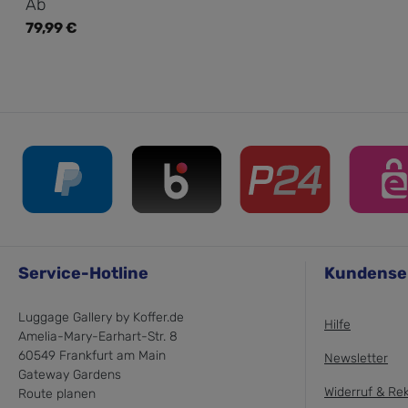
Regulärer Preis:
Ab
79,99 €
Service-Hotline
Kundense
Luggage Gallery by Koffer.de
Hilfe
Amelia-Mary-Earhart-Str. 8
60549 Frankfurt am Main
Newsletter
Gateway Gardens
Widerruf & Re
Route planen