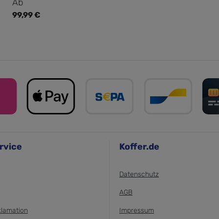
Regulärer Preis:
Ab
99,99 €
rvice
Koffer.de
Datenschutz
AGB
klamation
Impressum