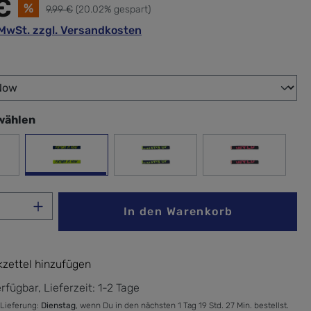
€
%
9,99 €
(20.02% gespart)
. MwSt. zzgl. Versandkosten
wählen
wählen
ight Purple
Future Is Now
What's up
Wyld
Anzahl: Gib den gewünschten Wert ein ode
In den Warenkorb
zettel hinzufügen
rfügbar, Lieferzeit: 1-2 Tage
 Lieferung:
Dienstag
, wenn Du in den nächsten 1 Tag 19 Std. 27 Min. bestellst.