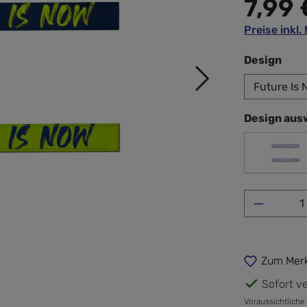
7,99 
Preise inkl
aus
Design
Design aus
BF L
Produkt 
Zum Merk
Sofort ve
Voraussichtliche