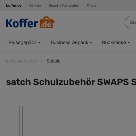
koffer.de
Airliner
Geschäftskunden
Filiale
springen
Zur Hauptnavigation springen
Reisegepäck
Business Gepäck
Rucksäcke
Kind und Schule
Schule
satch Schulzubehör SWAPS S