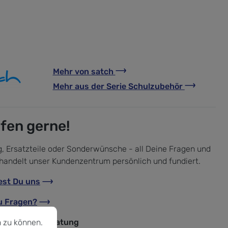
Mehr von
satch
Mehr aus der Serie
Schulzubehör
lfen gerne!
, Ersatzteile oder Sonderwünsche - all Deine Fragen und
handelt unser Kundenzentrum persönlich und fundiert.
est Du uns
u Fragen?
u können.
Mehr Informationen ...
nische Fachberatung
 zu können.