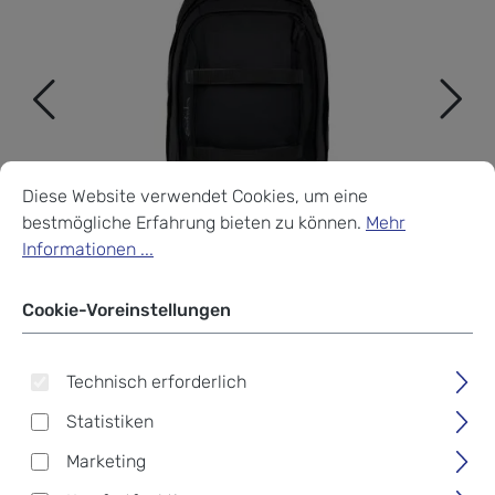
Cookie-Voreinstellungen
Diese Website verwendet Cookies, um eine bestmögliche Erf
Diese Website verwendet Cookies, um eine
bestmögliche Erfahrung bieten zu können.
Mehr
Informationen ...
Cookie-Voreinstellungen
Technisch erforderlich
Statistiken
satch pack Schulrucksack -
Marketing