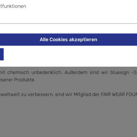
tfunktionen
s zu 100% aus recycelten PET-Flaschen hergestellt sind.
Alle Cookies akzeptieren
Trockner trocknen, nicht bügeln, nicht trockenreinigen
it chemisch unbedenklich. Außerdem sind wir bluesign ️-S
serer Produkte.
 weltweit zu verbessern, sind wir Mitglied der FAIR WEAR FO