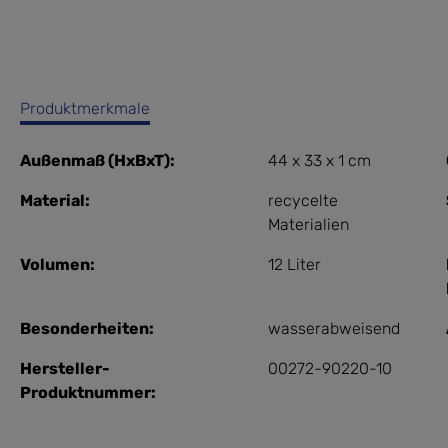
Produktmerkmale
Außenmaß (HxBxT):
44 x 33 x 1 cm
Material:
recycelte
Materialien
Volumen:
12 Liter
Besonderheiten:
wasserabweisend
Hersteller-
00272-90220-10
Produktnummer: