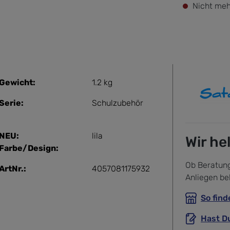
Nicht meh
Gewicht:
1.2 kg
Serie:
Schulzubehör
NEU:
lila
Wir he
Farbe/Design:
Ob Beratung
ArtNr.:
4057081175932
Anliegen be
So find
Hast D