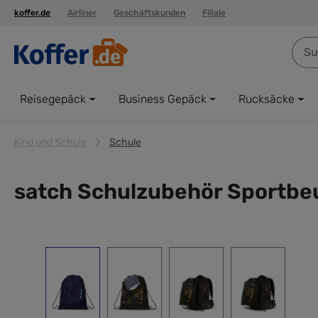
koffer.de
Airliner
Geschäftskunden
Filiale
springen
Zur Hauptnavigation springen
Reisegepäck
Business Gepäck
Rucksäcke
Kind und Schule
Schule
satch Schulzubehör Sportbeut