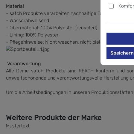
Komfor
Material
- satch Produkte verarbeiten nachhaltige Textilien, die bi
- Wasserabweisend
- Obermaterial: 100% Polyester (recycled)
- Lining: 100% Polyester
- Pflegehinweise: Nicht waschen, nicht bleichen, nicht im 
Speichern
Verantwortung
Alle Deine satch-Produkte sind REACH-konform und som
umweltschonende und verantwortungsvolle Herstellung un
Um die Arbeitsbedingungen in unseren Produktionsstätten
Weitere Produkte der Marke
Mustertext