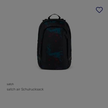
Produktgalerie überspringen
satch
satch air Schulrucksack