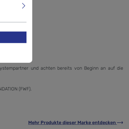
ystempartner und achten bereits von Beginn an auf die
UNDATION (FWF).
Mehr Produkte
dieser Marke
entdecken