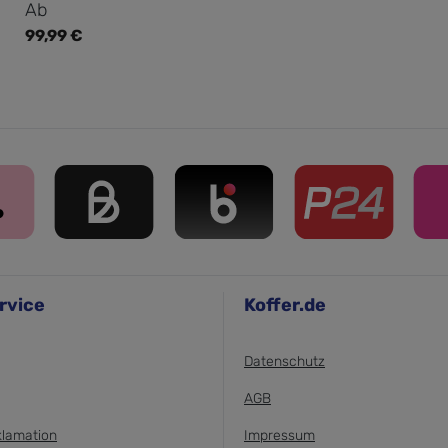
Regulärer Preis:
Ab
99,99 €
rvice
Koffer.de
Datenschutz
AGB
klamation
Impressum