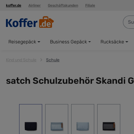
koffer.de
Airliner
Geschäftskunden
Filiale
springen
Zur Hauptnavigation springen
Reisegepäck
Business Gepäck
Rucksäcke
Kind und Schule
Schule
satch Schulzubehör Skandi G