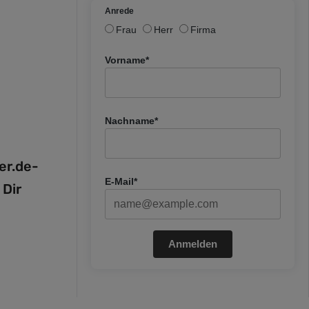
Anrede
Frau
Herr
Firma
Vorname*
Nachname*
fer.de-
E-Mail*
 Dir
Anmelden