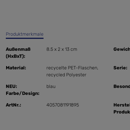
Produktmerkmale
Außenmaß
8.5 x 2 x 13 cm
Gewich
(HxBxT):
Material:
recycelte PET-Flaschen
,
Serie:
recycled Polyester
NEU:
blau
Besond
Farbe/Design:
ArtNr.:
4057081191895
Herste
Produ