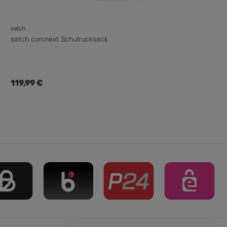
satch
satch con:next Schulrucksack
Regulärer Preis:
119,99 €