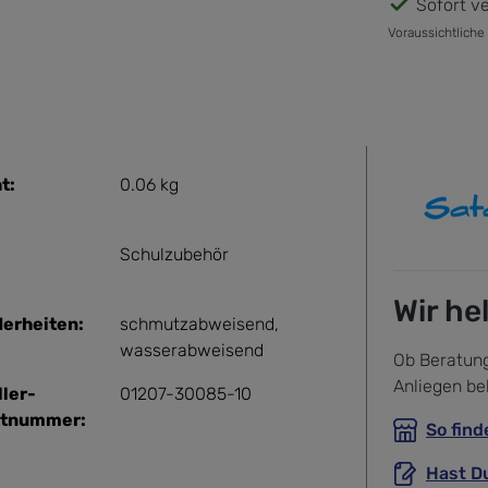
Sofort ve
Voraussichtliche
t:
0.06 kg
Schulzubehör
Wir he
erheiten:
schmutzabweisend
,
wasserabweisend
Ob Beratung
Anliegen be
ller-
01207-30085-10
ktnummer:
So find
Hast D