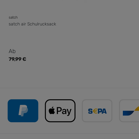
satch
satch air Schulrucksack
Regulärer Preis:
Ab
79,99 €