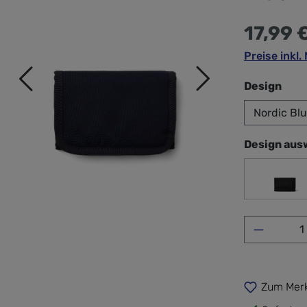
17,99 
Preise inkl
aus
Design
Design aus
Nord
Produkt 
Zum Merk