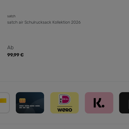
satch
satch air Schulrucksack Kollektion 2026
Regulärer Preis:
Ab
99,99 €