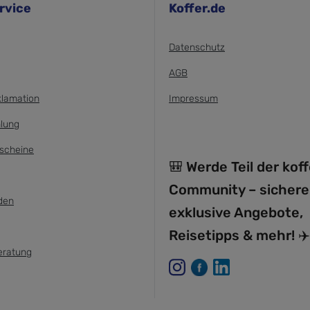
rvice
Koffer.de
Datenschutz
AGB
klamation
Impressum
lung
scheine
🎒 Werde Teil der kof
Community – sichere
den
exklusive Angebote,
Reisetipps & mehr! ✈️
eratung