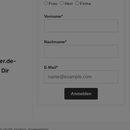
Frau
Herr
Firma
Vorname*
Nachname*
fer.de-
E-Mail*
 Dir
Anmelden
 nicht anders angegeben.