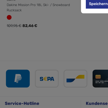
Speichern
Dakine Mission Pro 18L Ski- / Snowboard
Rucksack
Verkaufspreis:
109,95 €
82,46 €
Regulärer Preis:
Service-Hotline
Kundense