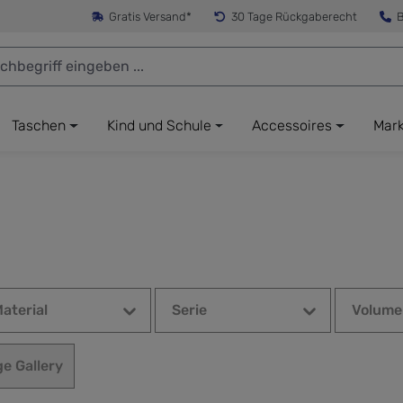
Gratis Versand*
30 Tage Rückgaberecht
B
Taschen
Kind und Schule
Accessoires
Mar
aterial
Serie
Volume
ge Gallery
e Gallery