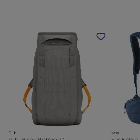
D_b_
evoc
D_b_ Hugger Backpack 30L
evoc Protecto