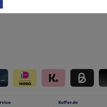
rvice
Koffer.de