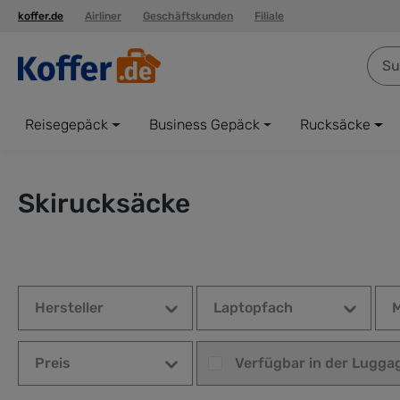
koffer.de
Airliner
Geschäftskunden
Filiale
springen
Zur Hauptnavigation springen
Reisegepäck
Business Gepäck
Rucksäcke
Skirucksäcke
Hersteller
Laptopfach
M
Verfügbar in der Lugga
Preis
Verfügbar in der Luggag