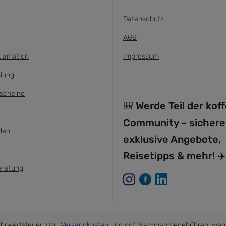
Datenschutz
AGB
klamation
Impressum
lung
scheine
🎒 Werde Teil der kof
Community – sichere
den
exklusive Angebote,
Reisetipps & mehr! ✈️
eratung
Mehrwertsteuer zzgl.
Versandkosten
und ggf. Nachnahmegebühren, wenn