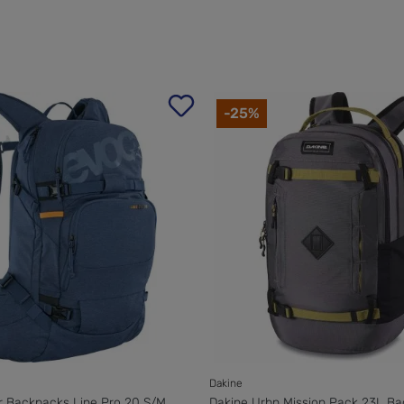
-25%
Dakine
r Backpacks Line Pro 20 S/M
Dakine Urbn Mission Pack 23L B