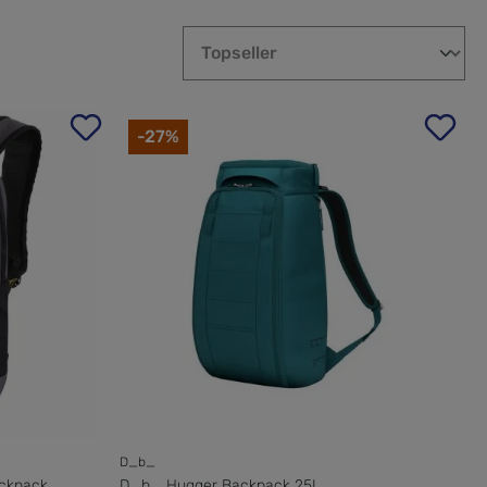
-27%
D_b_
ackpack
D_b_ Hugger Backpack 25L