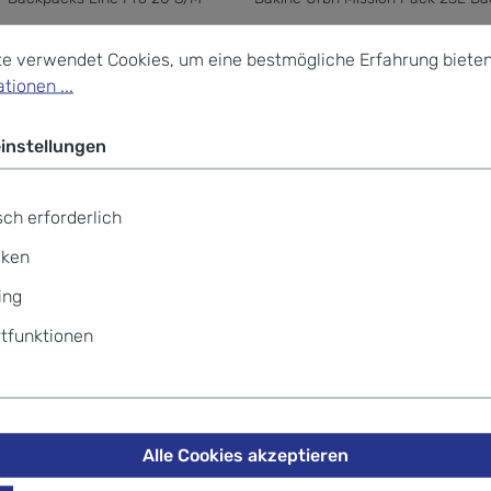
stellungen
verwendet Cookies, um eine bestmögliche Erfahrung bieten z
te verwendet Cookies, um eine bestmögliche Erfahrung bieten
tionen ...
is:
Verkaufspreis:
9,79 €
119,95 €
89,96 €
Regulärer Preis:
instellungen
ch erforderlich
iken
ing
tfunktionen
Alle Cookies akzeptieren