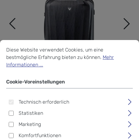
Cookie-Voreinstellungen
Diese Website verwendet Cookies, um eine bestmögliche Erf
Diese Website verwendet Cookies, um eine
bestmögliche Erfahrung bieten zu können.
Mehr
Informationen ...
Cookie-Voreinstellungen
Technisch erforderlich
Statistiken
Marketing
Roncato WE ARE GLAM
Komfortfunktionen
Trolley M 4R Graphite