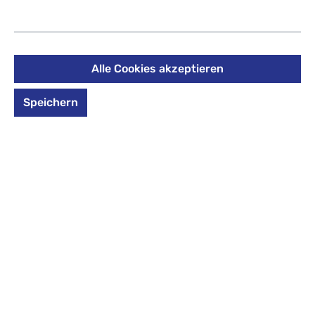
409,00 €
Preise inkl. MwSt. zzgl. Versandkosten
Alle Cookies akzeptieren
Größe
Speichern
Größe :
Außenmaß (HxBxT):
70 x 49 x 28 cm
auswählen
*Farbe*
*Farbe* auswählen
Graphite
Platinum
Weiß/Black
Weiß/Rot