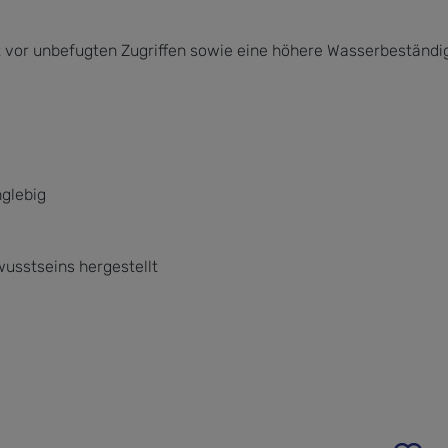
it vor unbefugten Zugriffen sowie eine höhere Wasserbeständ
nglebig
sstseins hergestellt