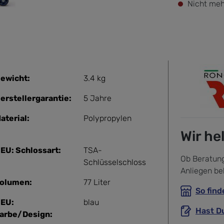
Nicht meh
ewicht:
3.4 kg
erstellergarantie:
5 Jahre
aterial:
Polypropylen
Wir he
EU: Schlossart:
TSA-
Ob Beratung
Schlüsselschloss
Anliegen be
olumen:
77 Liter
So find
EU:
blau
Hast D
arbe/Design: