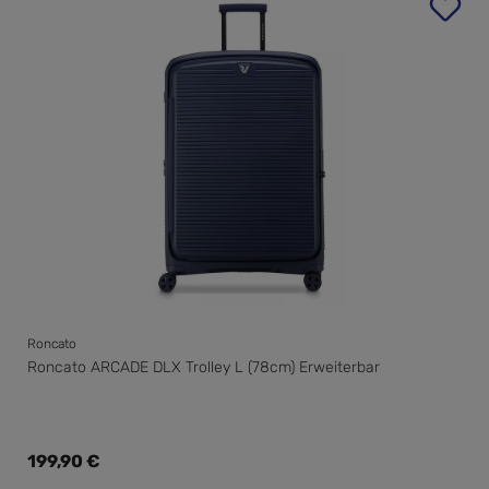
Roncato
Roncato ARCADE DLX Trolley L (78cm) Erweiterbar
Regulärer Preis:
199,90 €