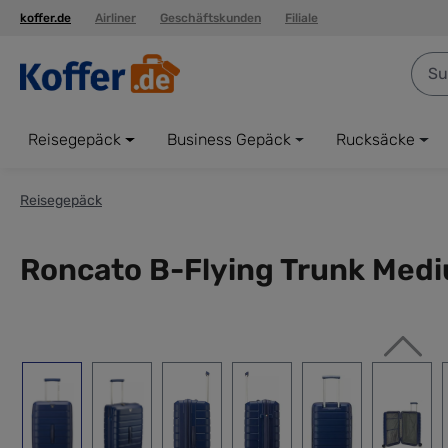
koffer.de
Airliner
Geschäftskunden
Filiale
springen
Zur Hauptnavigation springen
Reisegepäck
Business Gepäck
Rucksäcke
Reisegepäck
Roncato B-Flying Trunk Medi