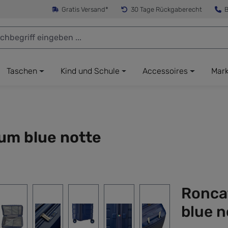
Gratis Versand*
30 Tage Rückgaberecht
B
Taschen
Kind und Schule
Accessoires
Mar
um blue notte
Ronca
blue n