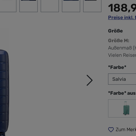
188,
Preise inkl
Größe
Größe M:
Außenmaß (H
Vielen Reise
aus
*Farbe*
*Farbe* au
salv
Zum Merk