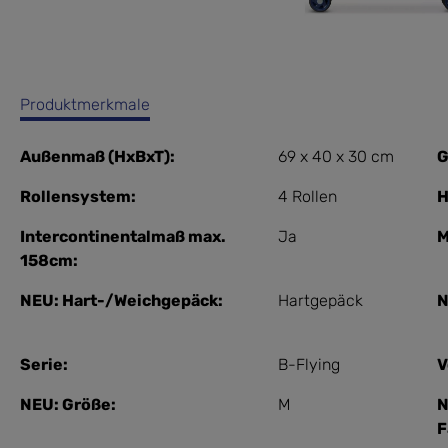
Produktmerkmale
Außenmaß (HxBxT):
69 x 40 x 30 cm
G
Rollensystem:
4 Rollen
H
Intercontinentalmaß max.
Ja
M
158cm:
NEU: Hart-/Weichgepäck:
Hartgepäck
N
Serie:
B-Flying
V
NEU: Größe:
M
N
F