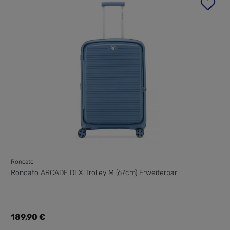
Roncato
Roncato ARCADE DLX Trolley M (67cm) Erweiterbar
Regulärer Preis:
189,90 €