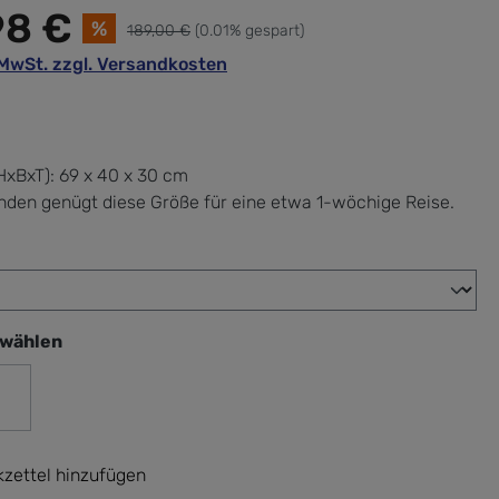
98 €
%
189,00 €
(0.01% gespart)
. MwSt. zzgl. Versandkosten
xBxT):
69 x 40 x 30 cm
nden genügt diese Größe für eine etwa 1-wöchige Reise.
wählen
swählen
ia
zettel hinzufügen