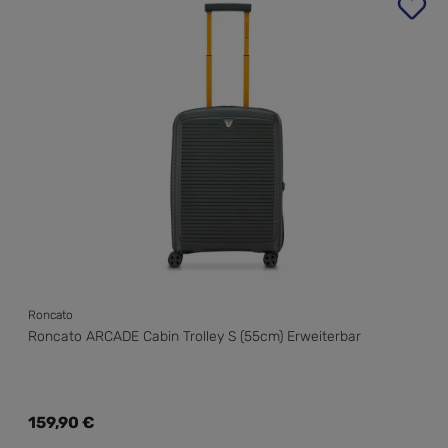
Produktgalerie überspringen
Roncato
Roncato ARCADE Cabin Trolley S (55cm) Erweiterbar
Regulärer Preis:
159,90 €