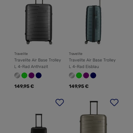
Travelite
Travelite
Travelite Air Base Trolley
Travelite Air Base Trolley
L 4-Rad Anthrazit
L 4-Rad Eisblau
Regulärer Preis:
Regulärer Preis:
149,95 €
149,95 €