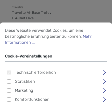
Travelite
Travelite Air Base Trolley
L 4-Rad Olive
Cookie-Voreinstellungen
Diese Website verwendet Cookies, um eine bestmögliche Erf
Diese Website verwendet Cookies, um eine
Regulärer Preis:
149,95 €
bestmögliche Erfahrung bieten zu können.
Mehr
Informationen ...
Cookie-Voreinstellungen
Technisch erforderlich
Statistiken
Marketing
Komfortfunktionen
Travelite
Travelite
Travelite Air Base Trolley
Travelite Air Base Trolley
L 4-Rad Flieder
M 4-Rad erweiterbar