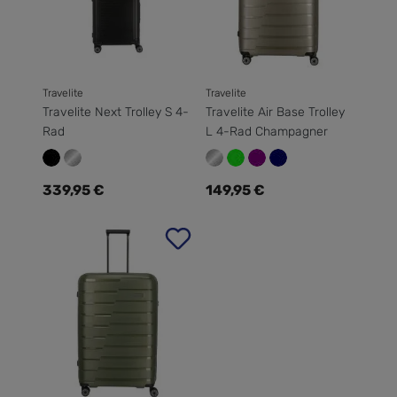
Travelite
Travelite
Travelite Next Trolley S 4-
Travelite Air Base Trolley
Rad
L 4-Rad Champagner
Regulärer Preis:
Regulärer Preis:
339,95 €
149,95 €