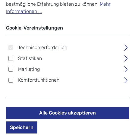
bestmögliche Erfahrung bieten zu können.
Mehr
Informationen ...
Cookie-Voreinstellungen
Technisch erforderlich
Statistiken
Marketing
Komfortfunktionen
Alle Cookies akzeptieren
Piquadro Uhura Laptop-
Speichern
Rucksack 12" beige