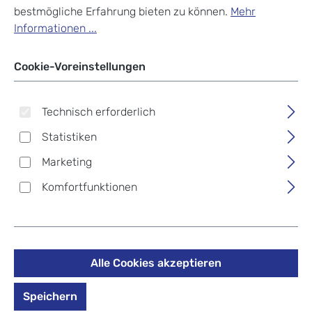
bestmögliche Erfahrung bieten zu können.
Mehr
Informationen ...
Cookie-Voreinstellungen
Technisch erforderlich
Statistiken
Marketing
Komfortfunktionen
Piquadro Gea
Crossovertasche verde
foresta (grün)
Alle Cookies akzeptieren
Speichern
236,00 €