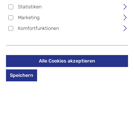
Statistiken
Deine E-Mail-Adresse
*
Marketing
Komfortfunktionen
Telefon
Alle Cookies akzeptieren
Betreff
*
Speichern
Kommentar
*