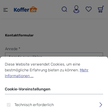
alt springen
Kontaktformular
Anrede
*
Cookie-Voreinstellungen
Diese Website verwendet Cookies, um eine bestmögliche Erf
Diese Website verwendet Cookies, um eine
bestmögliche Erfahrung bieten zu können.
Mehr
Vorname
*
Informationen ...
Cookie-Voreinstellungen
Nachname
*
Technisch erforderlich