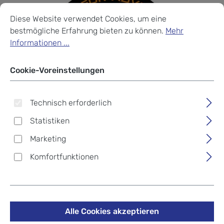
Cookie-Voreinstellungen
Diese Website verwendet Cookies, um eine bestmögliche Erf
Diese Website verwendet Cookies, um eine
bestmögliche Erfahrung bieten zu können.
Mehr
Informationen ...
Cookie-Voreinstellungen
Technisch erforderlich
Statistiken
Marketing
McNeill Schulzubehör
Komfortfunktionen
McAddy -Kollektion Disney
Star Wars MANDALORIAN 31
Alle Cookies akzeptieren
11,66 €
%
12,95 €
(9.96% gespart)