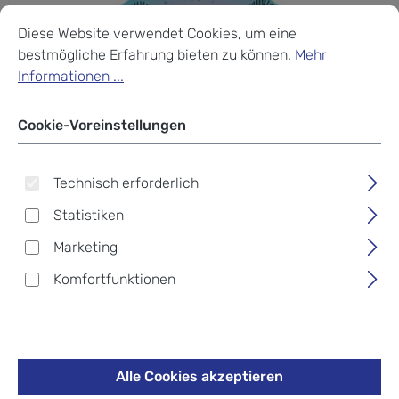
Cookie-Voreinstellungen
Diese Website verwendet Cookies, um eine bestmögliche Erf
Diese Website verwendet Cookies, um eine
bestmögliche Erfahrung bieten zu können.
Mehr
Informationen ...
Cookie-Voreinstellungen
Technisch erforderlich
Statistiken
Marketing
McNeill Schulzubehör
Komfortfunktionen
McAddy -Kollektion Disney
FROZEN -12
Alle Cookies akzeptieren
11,66 €
%
12,95 €
(9.96% gespart)