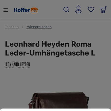
alt springen
Taschen
Männertaschen
Leonhard Heyden Roma
Leder-Umhängetasche L
Cookie-Voreinstellungen
Diese Website verwendet Cookies, um eine bestmögliche Erf