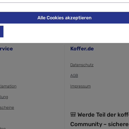
Alle Cookies akzeptieren
rvice
Koffer.de
Datenschutz
AGB
klamation
Impressum
lung
scheine
🎒 Werde Teil der kof
Community – sichere
den