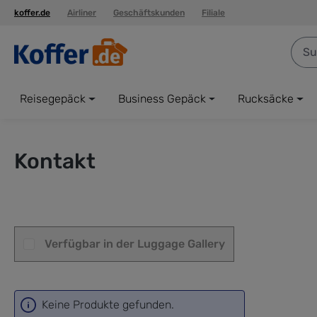
koffer.de
Airliner
Geschäftskunden
Filiale
springen
Zur Hauptnavigation springen
Reisegepäck
Business Gepäck
Rucksäcke
Kontakt
Verfügbar in der Luggage Gallery
Verfügbar in der Luggage Gallery
Keine Produkte gefunden.