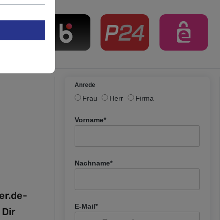
Anrede
Frau
Herr
Firma
Vorname*
Nachname*
fer.de-
E-Mail*
 Dir