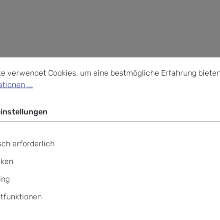
stellungen
verwendet Cookies, um eine bestmögliche Erfahrung bieten z
te verwendet Cookies, um eine bestmögliche Erfahrung bieten
tionen ...
instellungen
ch erforderlich
iken
ing
tfunktionen