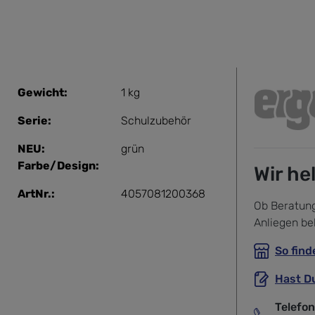
Gewicht:
1 kg
Serie:
Schulzubehör
NEU:
grün
Farbe/Design:
Wir he
ArtNr.:
4057081200368
Ob Beratung
Anliegen be
So find
Hast D
Telefo