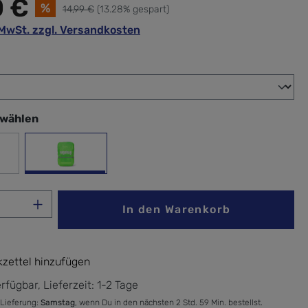
0 €
%
14,99 €
(13.28% gespart)
. MwSt. zzgl. Versandkosten
wählen
swählen
b
Grün
Anzahl: Gib den gewünschten Wert ein ode
In den Warenkorb
zettel hinzufügen
rfügbar, Lieferzeit: 1-2 Tage
 Lieferung:
Samstag
, wenn Du in den nächsten 2 Std. 59 Min. bestellst.