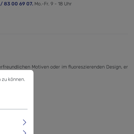
 / 83 00 69 07.
Mo.-Fr. 9 - 18 Uhr
erfreundlichen Motiven oder im fluoreszierenden Design, er
u können.
Mehr Informationen ...
 zu können.