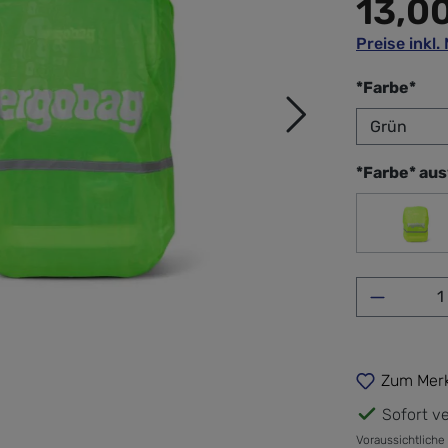
13,0
Preise inkl
aus
*Farbe*
*Farbe* au
Gel
Produkt 
Zum Merk
Sofort ve
Voraussichtliche