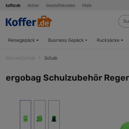
koffer.de
Airliner
Geschäftskunden
Filiale
springen
Zur Hauptnavigation springen
Reisegepäck
Business Gepäck
Rucksäcke
Kind und Schule
Schule
ergobag Schulzubehör Rege