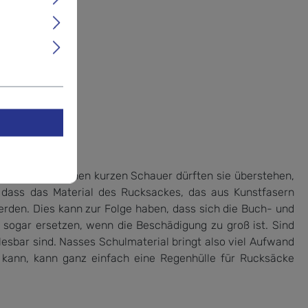
regen oder einen kurzen Schauer dürften sie überstehen,
 dass das Material des Rucksackes, das aus Kunstfasern
erden. Dies kann zur Folge haben, dass sich die Buch- und
 sogar ersetzen, wenn die Beschädigung zu groß ist. Sind
lesbar sind. Nasses Schulmaterial bringt also viel Aufwand
 kann, kann ganz einfach eine Regenhülle für Rucksäcke