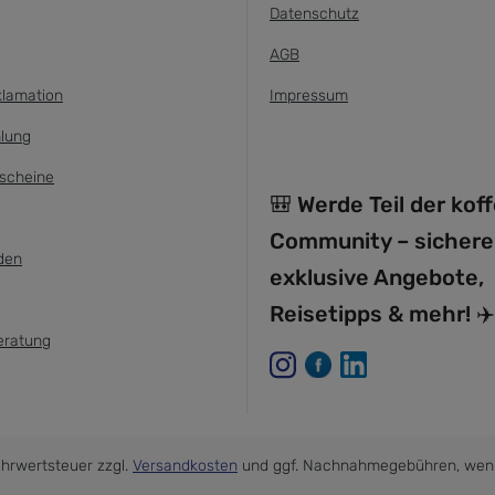
Datenschutz
AGB
klamation
Impressum
lung
scheine
🎒 Werde Teil der kof
Community – sichere
den
exklusive Angebote,
Reisetipps & mehr! ✈️
eratung
Mehrwertsteuer zzgl.
Versandkosten
und ggf. Nachnahmegebühren, wenn