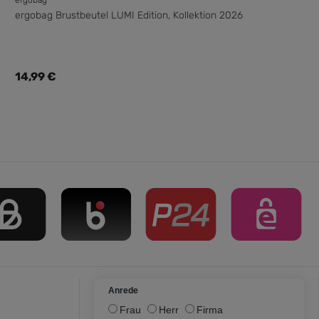
ergobag Brustbeutel LUMI Edition, Kollektion 2026
Regulärer Preis:
14,99 €
Anrede
Frau
Herr
Firma