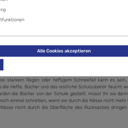
ing
tfunktionen
Trockner trocknen, nicht bügeln, nicht trockenreinigen
Alle Cookies akzeptieren
e sind an sich schon stark wasserabweisend. Leichten Sprüh
bei starkem Regen oder heftigem Schneefall kann es sein,
ss die Hefte, Bücher und das restliche Schulzubehör feucht w
den die Bücher von der Schule gestellt, müsst Ihr sie dann
e noch einmal schreiben, wenn sie durch die Nässe nicht mehr 
 Nässe nicht durch die Oberfläche des Rucksackes dringen
.