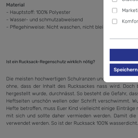
Material
Market
- Hauptstoff: 100% Polyester
- Wasser- und schmutzabweisend
Komfor
- Pflegehinweise: Nicht waschen, nicht bleichen, nicht im 
Ist ein Rucksack-Regenschutz wirklich nötig?
Speichern
Die meisten hochwertigen Schulranzen und Schulrucksäck
ohne, dass der Inhalt des Rucksackes nass wird. Doch 
hergestellt wurde, durchnässt. So besteht die Gefahr, da
Heftseiten unschön wellen oder Schrift verschwimmt. Wur
Hefte betroffen, muss Euer Kind vielleicht einige Einträg
mit sich und sollte daher vermieden werden. Damit die
verwendet werden. So ist der Rucksack 100% wasserdicht