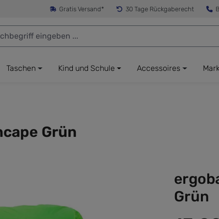
Gratis Versand*
30 Tage Rückgaberecht
B
Taschen
Kind und Schule
Accessoires
Mar
ncape Grün
ergob
Grün