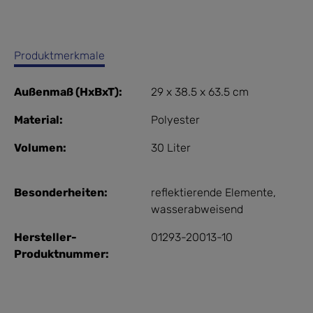
Produktmerkmale
Außenmaß (HxBxT):
29 x 38.5 x 63.5 cm
Material:
Polyester
Volumen:
30 Liter
Besonderheiten:
reflektierende Elemente
,
wasserabweisend
Hersteller-
01293-20013-10
Produktnummer: