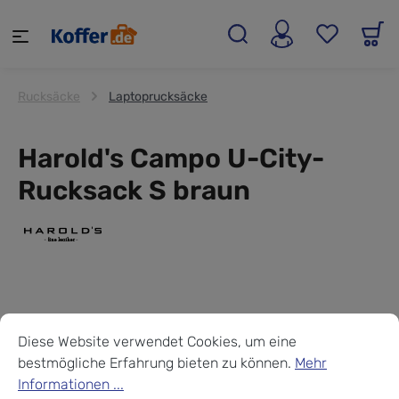
alt springen
Rucksäcke
Laptoprucksäcke
Harold's Campo U-City-
Rucksack S braun
Cookie-Voreinstellungen
Diese Website verwendet Cookies, um eine bestmögliche Erf
Diese Website verwendet Cookies, um eine
bestmögliche Erfahrung bieten zu können.
Mehr
Informationen ...