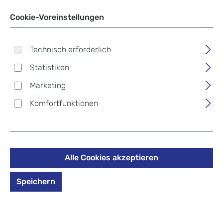
Cookie-Voreinstellungen
Technisch erforderlich
Statistiken
Marketing
Komfortfunktionen
Alle Cookies akzeptieren
Harold's Submarine
Speichern
Shopper hoch Braun