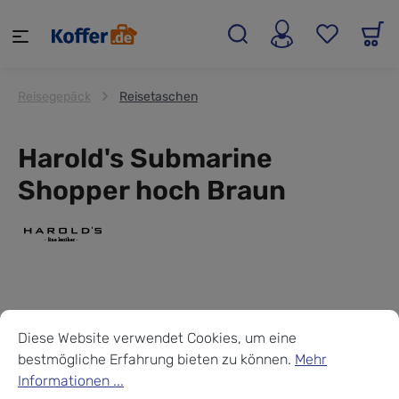
alt springen
Reisegepäck
Reisetaschen
Harold's Submarine
Shopper hoch Braun
Cookie-Voreinstellungen
Diese Website verwendet Cookies, um eine bestmögliche Erf
Diese Website verwendet Cookies, um eine
bestmögliche Erfahrung bieten zu können.
Mehr
Informationen ...