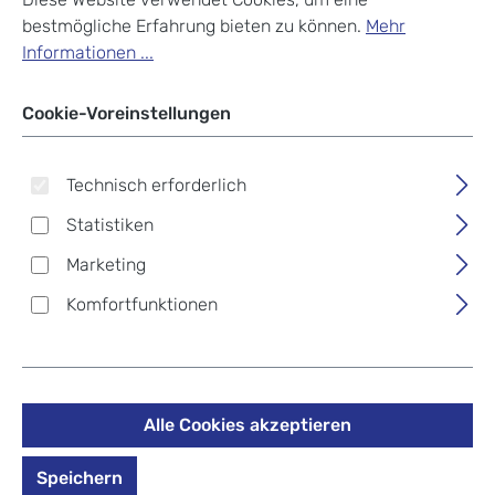
bestmögliche Erfahrung bieten zu können.
Mehr
Informationen ...
Cookie-Voreinstellungen
Technisch erforderlich
Statistiken
Marketing
Komfortfunktionen
Alle Cookies akzeptieren
Harold's Antic Casual
Slingbag L Umhängetasche
Speichern