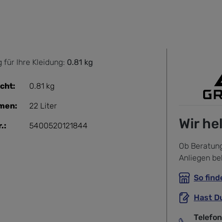
 für Ihre Kleidung:
0.81 kg
cht:
0.81 kg
men:
22 Liter
Wir he
.:
5400520121844
Ob Beratung
Anliegen be
So find
Hast D
Telefo