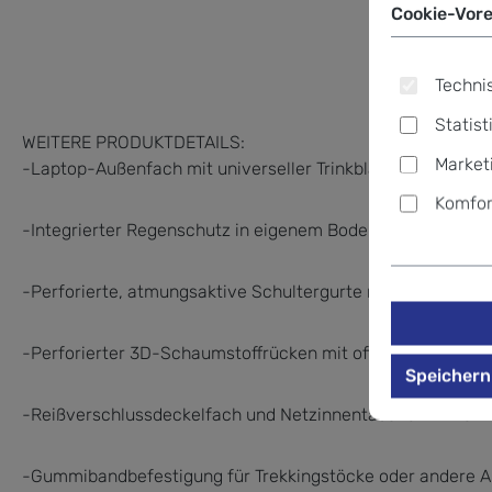
Cookie-Vore
Technis
Statist
WEITERE PRODUKTDETAILS:
Market
-Laptop-Außenfach mit universeller Trinkblasenaufhängu
Komfor
-Integrierter Regenschutz in eigenem Bodenfach
-Perforierte, atmungsaktive Schultergurte mit integrierte
-Perforierter 3D-Schaumstoffrücken mit offenem Netz sorgt
Speichern
-Reißverschlussdeckelfach und Netzinnentasche mit Reiß
-Gummibandbefestigung für Trekkingstöcke oder andere 