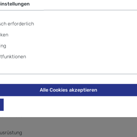
instellungen
ch erforderlich
iken
ing
ng
tfunktionen
r Trinkschlauchführung und magnetischer Brustschließe für da
Alle Cookies akzeptieren
 für optimale Luftzirkulation
verschluss
Ausrüstung