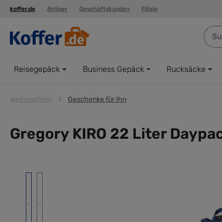
koffer.de
Airliner
Geschäftskunden
Filiale
springen
Zur Hauptnavigation springen
Reisegepäck
Business Gepäck
Rucksäcke
Weihnachten
Geschenke für Ihn
Gregory KIRO 22 Liter Daypa