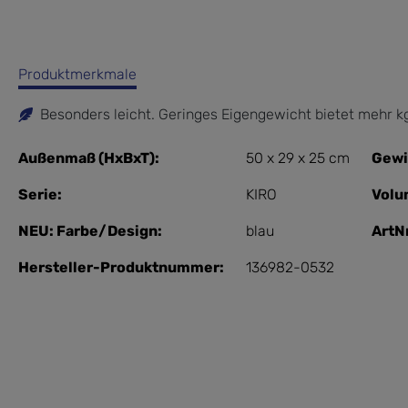
Produktmerkmale
Besonders leicht. Geringes Eigengewicht bietet mehr kg
Außenmaß (HxBxT):
50 x 29 x 25 cm
Gewi
Serie:
KIRO
Volu
NEU: Farbe/Design:
blau
ArtNr
Hersteller-Produktnummer:
136982-0532