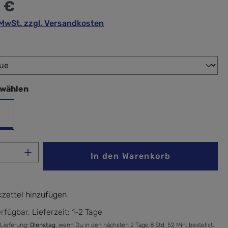
 €
. MwSt. zzgl. Versandkosten
wählen
swählen
zon Blue
Anzahl: Gib den gewünschten Wert ein ode
In den Warenkorb
zettel hinzufügen
rfügbar, Lieferzeit: 1-2 Tage
 Lieferung:
Dienstag
, wenn Du in den nächsten 2 Tage 8 Std. 52 Min. bestellst.