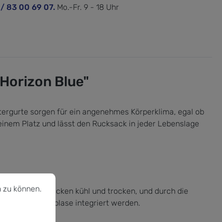
 / 83 00 69 07.
Mo.-Fr. 9 - 18 Uhr
Horizon Blue"
ergurte sorgen für ein angenehmes Körperklima, egal ob
 seinem Platz und lässt den Rucksack in jeder Lebenslage
u können.
Mehr Informationen ...
 zu können.
em hält den Rücken kühl und trocken, und durch die
oder eine Trinkblase integriert werden.