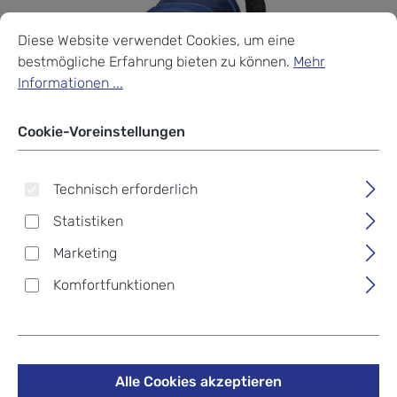
Cookie-Voreinstellungen
Diese Website verwendet Cookies, um eine bestmögliche Erf
Diese Website verwendet Cookies, um eine
bestmögliche Erfahrung bieten zu können.
Mehr
Informationen ...
Cookie-Voreinstellungen
Technisch erforderlich
Statistiken
Gregory KIRO 18 Liter
Marketing
Daypack Rucksack
Komfortfunktionen
85,00 €
Preise inkl. MwSt. zzgl. Versandkosten
Alle Cookies akzeptieren
Zum Merkzettel hinzufügen