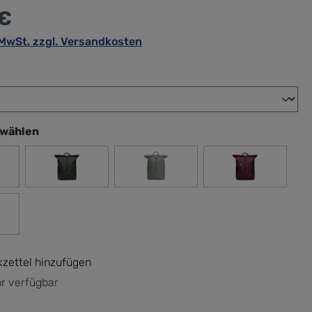
 €
. MwSt. zzgl. Versandkosten
wählen
swählen
ck
algae
bass
monochrome
 shell
zettel hinzufügen
r verfügbar