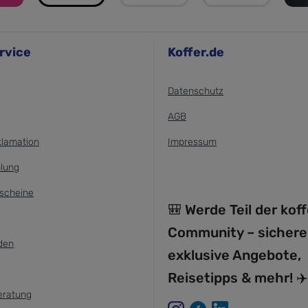
rvice
Koffer.de
Datenschutz
AGB
klamation
Impressum
lung
scheine
🎒 Werde Teil der kof
Community – sichere
den
exklusive Angebote,
Reisetipps & mehr! ✈️
eratung