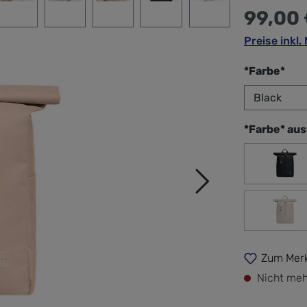
99,00
Preise inkl
aus
*Farbe*
*Farbe* au
Bla
soft
Zum Merk
Nicht meh