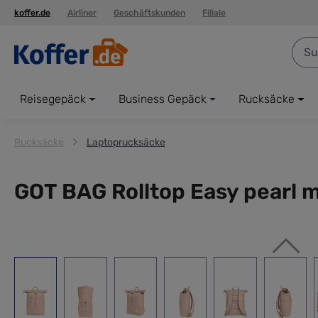
koffer.de
Airliner
Geschäftskunden
Filiale
springen
Zur Hauptnavigation springen
Reisegepäck
Business Gepäck
Rucksäcke
Rucksäcke
Laptoprucksäcke
GOT BAG Rolltop Easy pearl