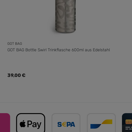
GOT BAG
GOT BAG Bottle Swirl Trinkflasche 600ml aus Edelstahl
Regulärer Preis:
39,00 €