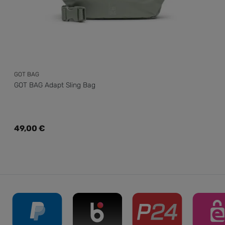
GOT BAG
GOT BAG Adapt Sling Bag
Regulärer Preis:
49,00 €