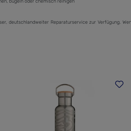
nen, bügeln oder chemisch reinigen
oser, deutschlandweiter Reparaturservice zur Verfügung. Wen