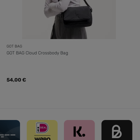
GOT BAG
GOT BAG Cloud Crossbody Bag
Regulärer Preis:
54,00 €