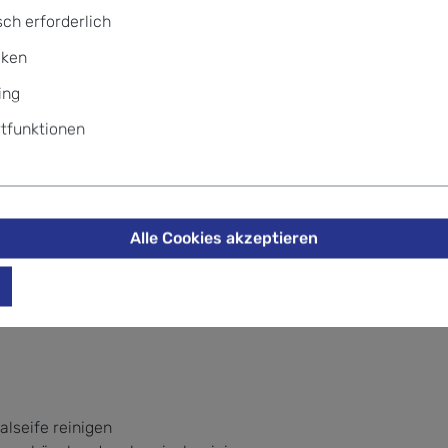
ch erforderlich
iken
ing
tfunktionen
Alle Cookies akzeptieren
tic, Innenfutter aus recyceltem PET, Schnallen aus recyce
erschweißten Nähten
lseife reinigen