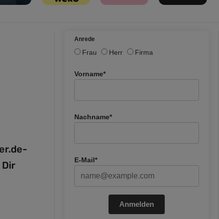
Anrede
Frau
Herr
Firma
Vorname*
Nachname*
fer.de-
E-Mail*
 Dir
Anmelden