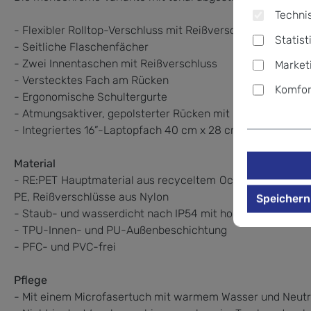
Technis
- Flexibler Rolltop-Verschluss mit Reißverschluss
Statist
- Seitliche Flaschenfächer
- Zwei Innentaschen mit Reißverschluss
Market
- Verstecktes Fach am Rücken
Komfor
- Ergonomische Schultergurte
- Atmungsaktiver, gepolsterter Rücken mit Kofferstrap
- Integriertes 16”-Laptopfach 40 cm x 28 cm (H x B)
Material
- RE:PET Hauptmaterial aus recyceltem Ocean Impact Plas
PE, Reißverschlüsse aus Nylon
Speichern
- Staub- und wasserdicht nach IP54 mit hochfrequenz-v
- TPU-Innen- und PU-Außenbeschichtung
- PFC- und PVC-frei
Pflege
- Mit einem Microfasertuch mit warmem Wasser und Neutra