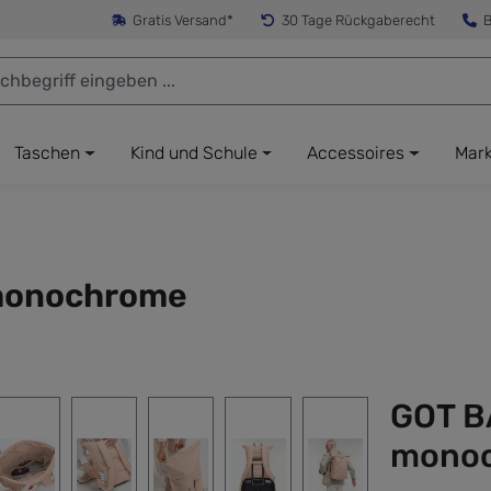
Gratis Versand*
30 Tage Rückgaberecht
B
Taschen
Kind und Schule
Accessoires
Mar
 monochrome
GOT BA
mono