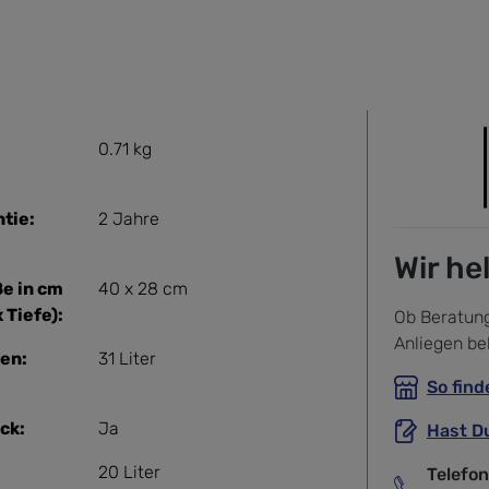
0.71 kg
tie:
2 Jahre
Wir he
e in cm
40 x 28 cm
 Tiefe):
Ob Beratung
Anliegen be
en:
31 Liter
So find
ck:
Ja
Hast D
20 Liter
Telefo