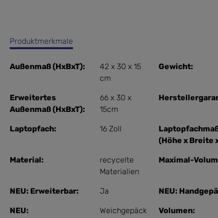
Produktmerkmale
Außenmaß (HxBxT):
42 x 30 x 15
Gewicht:
cm
Erweitertes
66 x 30 x
Herstellergaran
Außenmaß (HxBxT):
15cm
Laptopfach:
16 Zoll
Laptopfachmaß
(Höhe x Breite x
Material:
recycelte
Maximal-Volum
Materialien
NEU: Erweiterbar:
Ja
NEU: Handgepä
NEU:
Weichgepäck
Volumen: