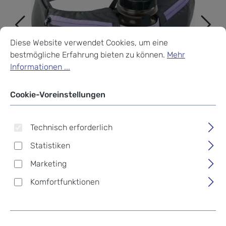
Cookie-Voreinstellungen
Diese Website verwendet Cookies, um eine bestmögliche Erf
Diese Website verwendet Cookies, um eine
bestmögliche Erfahrung bieten zu können.
Mehr
Informationen ...
Cookie-Voreinstellungen
Technisch erforderlich
Statistiken
Marketing
Komfortfunktionen
evoc Hip Pouch PRO + Drink
Bottle 550ml Multicolour