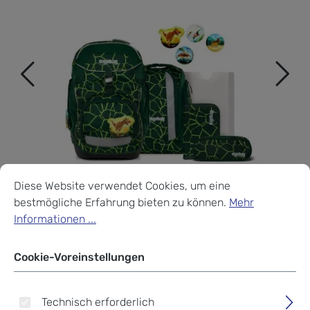
Cookie-Voreinstellungen
Diese Website verwendet Cookies, um eine bestmögliche Erf
Diese Website verwendet Cookies, um eine
bestmögliche Erfahrung bieten zu können.
Mehr
Informationen ...
Cookie-Voreinstellungen
ergobag pack 6-teiliges
Technisch erforderlich