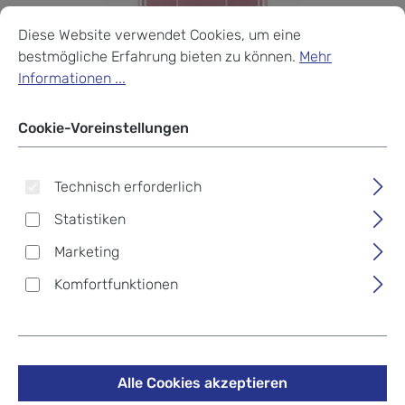
Cookie-Voreinstellungen
Diese Website verwendet Cookies, um eine bestmögliche Erf
Diese Website verwendet Cookies, um eine
bestmögliche Erfahrung bieten zu können.
Mehr
Informationen ...
Cookie-Voreinstellungen
Technisch erforderlich
Statistiken
Marketing
Komfortfunktionen
epic POP 6.0 ™ Trolley 75cm,
4 Rollen PowderROSE
Alle Cookies akzeptieren