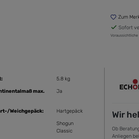
Zum Merk
Sofort ve
Voraussichtliche
t:
5.8 kg
ntinentalmaß max.
Ja
rt-/Weichgepäck:
Hartgepäck
Wir he
Shogun
Ob Beratung
Classic
Anliegen be