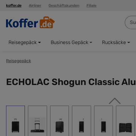
koffer.de
Airliner
Geschäftskunden
Filiale
springen
Zur Hauptnavigation springen
Reisegepäck
Business Gepäck
Rucksäcke
Reisegepäck
ECHOLAC Shogun Classic Alu