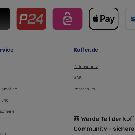
rvice
Koffer.de
Datenschutz
AGB
klamation
Impressum
lung
scheine
🎒 Werde Teil der kof
Community – sichere
den