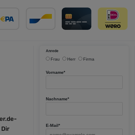
Anrede
Frau
Herr
Firma
Vorname*
Nachname*
fer.de-
E-Mail*
 Dir