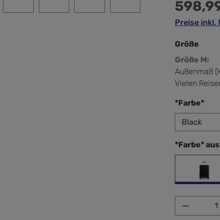
598,9
Preise inkl
Größe
Größe M:
Außenmaß (H
Vielen Reise
aus
*Farbe*
*Farbe* au
Bla
Produkt 