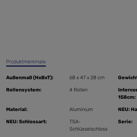
Produktmerkmale
Außenmaß (HxBxT):
68 x 47 x 28 cm
Gewich
Rollensystem:
4 Rollen
Interco
158cm:
Material:
Aluminium
NEU: Ha
NEU: Schlossart:
TSA-
Serie:
Schlüsselschloss