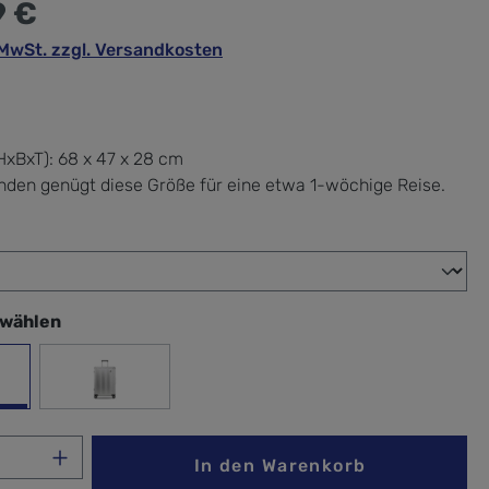
9 €
. MwSt. zzgl. Versandkosten
xBxT):
68 x 47 x 28 cm
nden genügt diese Größe für eine etwa 1-wöchige Reise.
wählen
swählen
ck
Silver
Anzahl: Gib den gewünschten Wert ein ode
In den Warenkorb