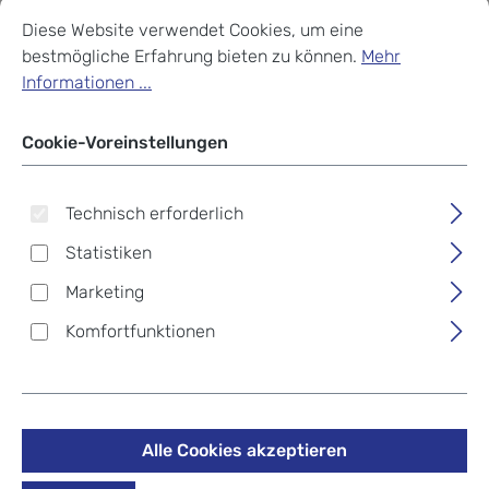
Cookie-Voreinstellungen
Diese Website verwendet Cookies, um eine bestmögliche Erf
Diese Website verwendet Cookies, um eine
bestmögliche Erfahrung bieten zu können.
Mehr
Informationen ...
Cookie-Voreinstellungen
Technisch erforderlich
Statistiken
Marketing
Komfortfunktionen
ECHOLAC Celestra
SuperTrunk Trolley L Black
Alle Cookies akzeptieren