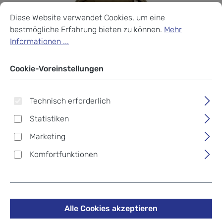
Cookie-Voreinstellungen
Diese Website verwendet Cookies, um eine bestmögliche Erf
Diese Website verwendet Cookies, um eine
bestmögliche Erfahrung bieten zu können.
Mehr
Informationen ...
Cookie-Voreinstellungen
Technisch erforderlich
Statistiken
Marketing
Komfortfunktionen
Eastpak Padded Pak'r®
Rucksack Surplus Army
Alle Cookies akzeptieren