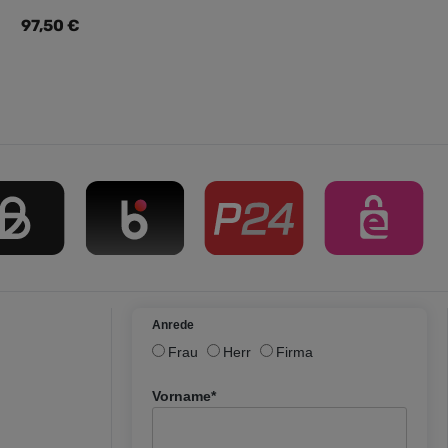
Regulärer Preis:
97,50 €
Anrede
Frau
Herr
Firma
Vorname*