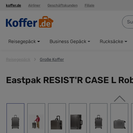
koffer.de
Airliner
Geschäftskunden
Filiale
springen
Zur Hauptnavigation springen
Reisegepäck
Business Gepäck
Rucksäcke
Reisegepäck
Große Koffer
Eastpak RESIST'R CASE L Rob