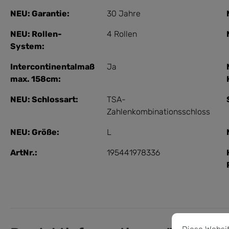
NEU: Garantie:
30 Jahre
NEU: Rollen-
4 Rollen
System:
Intercontinentalmaß
Ja
max. 158cm:
NEU: Schlossart:
TSA-
Zahlenkombinationsschloss
NEU: Größe:
L
ArtNr.:
195441978336
Cookie-Vorein
Diese Website 
Diese Websi