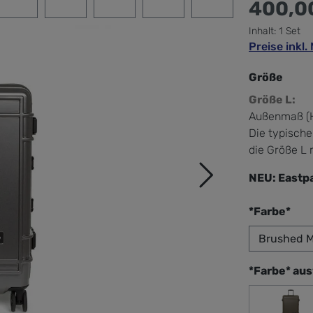
400,0
Inhalt:
1 Set
Preise inkl
Größe
Größe L:
Außenmaß (H
Die typische
die Größe L 
NEU: Eastp
aus
*Farbe*
*Farbe* au