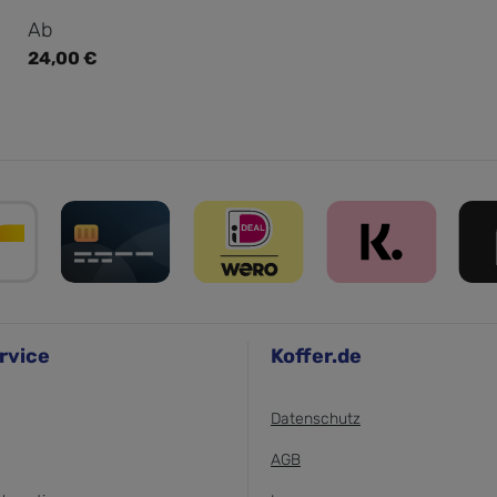
Regulärer Preis:
Ab
24,00 €
rvice
Koffer.de
Datenschutz
AGB