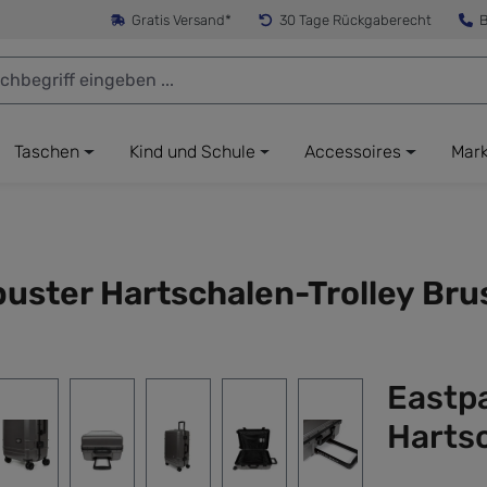
Gratis Versand*
30 Tage Rückgaberecht
B
Taschen
Kind und Schule
Accessoires
Mar
uster Hartschalen-Trolley Bru
Eastp
Hartsc