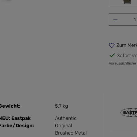
Army
Produkt 
Zum Merk
Sofort ve
Voraussichtliche
Gewicht:
5.7 kg
NEU: Eastpak
Authentic
Farbe/Design:
Original
Brushed Metal