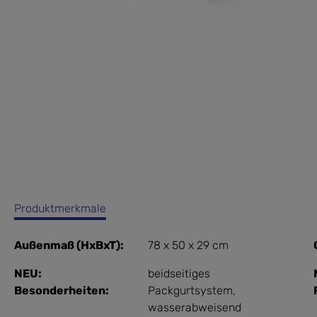
Produktmerkmale
Außenmaß (HxBxT):
78 x 50 x 29 cm
NEU:
beidseitiges
Besonderheiten:
Packgurtsystem
,
wasserabweisend