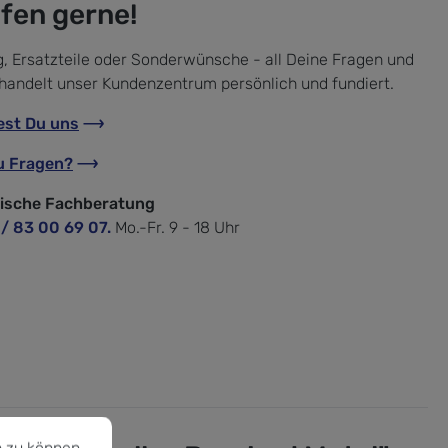
lfen gerne!
, Ersatzteile oder Sonderwünsche - all Deine Fragen und
handelt unser Kundenzentrum persönlich und fundiert.
est Du uns
u Fragen?
nische Fachberatung
 / 83 00 69 07.
Mo.-Fr. 9 - 18 Uhr
u können.
Mehr Informationen ...
 zu können.