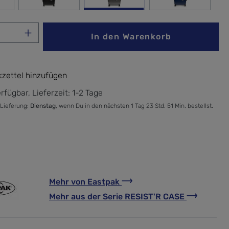
 Olive
Black
Brushed Metal
Ultra Marine
Anzahl: Gib den gewünschten Wert ein ode
In den Warenkorb
zettel hinzufügen
rfügbar, Lieferzeit: 1-2 Tage
 Lieferung:
Dienstag
, wenn Du in den nächsten 1 Tag 23 Std. 51 Min. bestellst.
Mehr von
Eastpak
Mehr aus der Serie
RESIST'R CASE