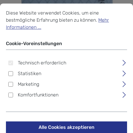
Cookie-Voreinstellungen
Diese Website verwendet Cookies, um eine bestmögliche Erf
Diese Website verwendet Cookies, um eine
bestmögliche Erfahrung bieten zu können.
Mehr
Informationen ...
Cookie-Voreinstellungen
Technisch erforderlich
Statistiken
Marketing
Komfortfunktionen
Eagle Creek Travel Security
RFID Bi-Fold Wallet Artic
Alle Cookies akzeptieren